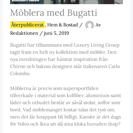
Möblera med Bugatti
Återpublicerat
,
Hem & Bostad
/
Av
Redaktionen
/
juni 5, 2019
Bugatti har tillsammans med Luxury Living Group
tagit fram en helt ny kollektion med möbler. Den
nya inredningen har hämtat inspiration från
Chiron och bakom designen står italienaren Carlo
Colombo.
Möblerna är precis som supersportbilen
tillverkade i material som kolfiber, aluminium samt
läder och utbudet består av såväl stolar, soffor som
bord. Vad möblemanget kostar talas det tyst om,
men det lär knappast bli billigt. Kanske är det dags
för Volvo och Ikea att slå sina kloka huvuden ihop?