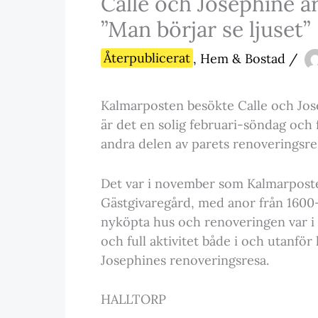
Calle och Josephine är
”Man börjar se ljuset”
Återpublicerat
,
Hem & Bostad
/
Kalmarposten besökte Calle och Jos
är det en solig februari-söndag och f
andra delen av parets renoveringsre
Det var i november som Kalmarposte
Gästgivaregård, med anor från 1600-tal
nyköpta hus och renoveringen var i 
och full aktivitet både i och utanfö
Josephines renoveringsresa.
HALLTORP