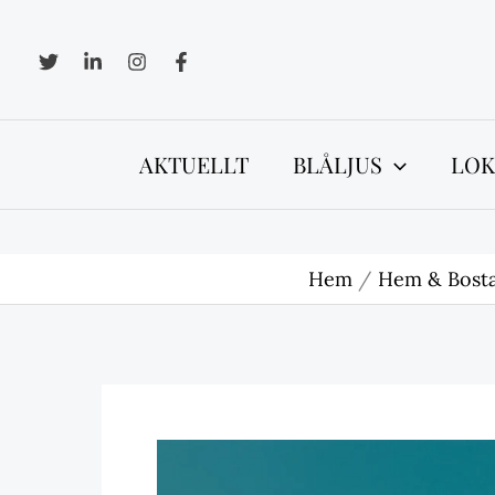
Hoppa
till
innehåll
AKTUELLT
BLÅLJUS
LOK
Hem
Hem & Bost