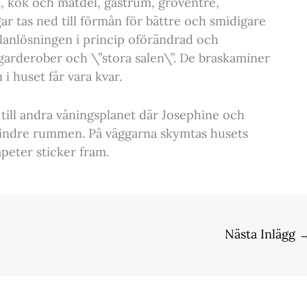
ll, kök och matdel, gästrum, groventré,
 tas ned till förmån för bättre och smidigare
planlösningen i princip oförändrad och
 garderober och \”stora salen\”. De braskaminer
 huset får vara kvar.
till andra våningsplanet där Josephine och
e mindre rummen. På väggarna skymtas husets
apeter sticker fram.
Nästa Inlägg