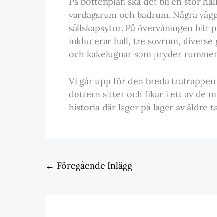
På bottenplan ska det bli en stor ha
vardagsrum och badrum. Några väggar
sällskapsytor. På övervåningen blir 
inkluderar hall, tre sovrum, diverse
och kakelugnar som pryder rummen i
Vi går upp för den breda trätrappen 
dottern sitter och fikar i ett av d
historia där lager på lager av äldre t
←
Föregående Inlägg