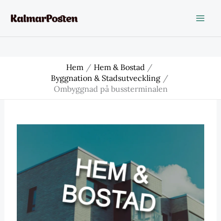
Hoppa
till
innehåll
Hem
Hem & Bostad
Byggnation & Stadsutveckling
Ombyggnad på bussterminalen