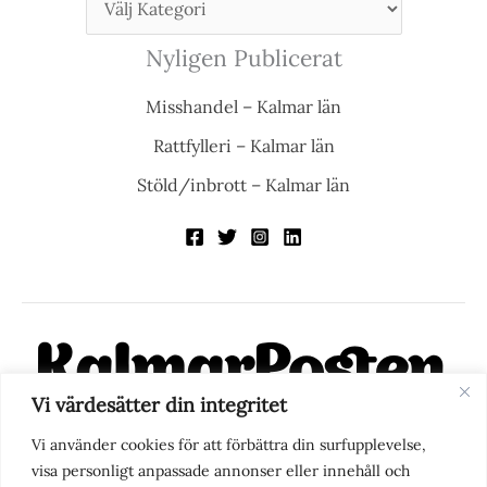
Nyligen Publicerat
Misshandel – Kalmar län
Rattfylleri – Kalmar län
Stöld/inbrott – Kalmar län
Vi värdesätter din integritet
KalmarPosten är en modern lokalnyhetstidning på nätet. Med
Vi använder cookies för att förbättra din surfupplevelse,
fokus på Kalmarregionen, men också med blick för det större
visa personligt anpassade annonser eller innehåll och
perspektivet, vill vi vara din självklara kanal för nyheter,