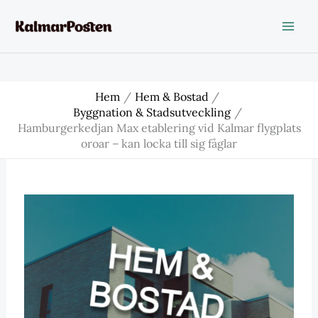
Hoppa
till
innehåll
Hem
Hem & Bostad
Byggnation & Stadsutveckling
Hamburgerkedjan Max etablering vid Kalmar flygplats
oroar – kan locka till sig fåglar