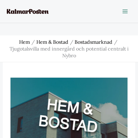
Hoppa
till
innehåll
Hem
Hem & Bostad
Bostadsmarknad
Tjugotalsvilla med innergård och potential centralt i
Nybro