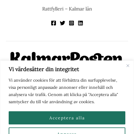
Rattfylleri – Kalmar län
Vi värdesätter din integritet
KalmarPosten är en modern lokalnyhetstidning på nätet. Med
Vi använder cookies för att förbättra din surfupplevelse,
fokus på Kalmarregionen, men också med blick för det större
visa personligt anpassade annonser eller innehåll och
perspektivet, vill vi vara din självklara kanal för nyheter,
analysera vår trafik. Genom att klicka på "Acceptera alla"
berättelser och engagemang. KalmarPosten grundades 1988 och
samtycker du till vår användning av cookies.
fick nya ägare 2025.
Acceptera alla
Anpassa