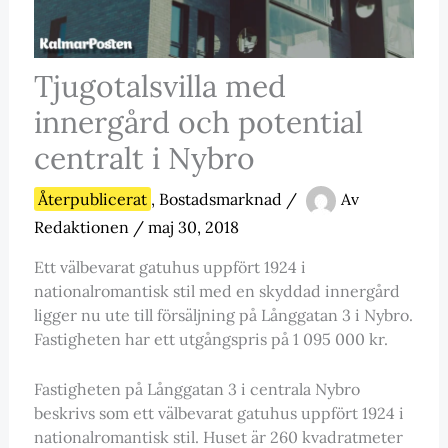
Tjugotalsvilla med
innergård och potential
centralt i Nybro
Återpublicerat
,
Bostadsmarknad
/
Av
Redaktionen
/
maj 30, 2018
Ett välbevarat gatuhus uppfört 1924 i
nationalromantisk stil med en skyddad innergård
ligger nu ute till försäljning på Långgatan 3 i Nybro.
Fastigheten har ett utgångspris på 1 095 000 kr.
Fastigheten på Långgatan 3 i centrala Nybro
beskrivs som ett välbevarat gatuhus uppfört 1924 i
nationalromantisk stil. Huset är 260 kvadratmeter