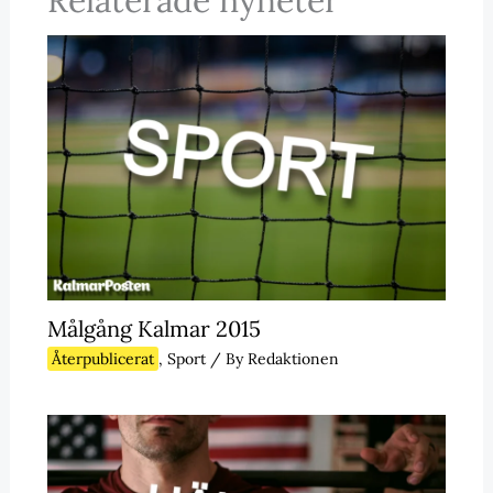
Målgång Kalmar 2015
Återpublicerat
,
Sport
/ By
Redaktionen