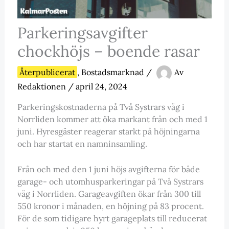
Parkeringsavgifter
chockhöjs – boende rasar
Återpublicerat
,
Bostadsmarknad
/
Av
Redaktionen
/
april 24, 2024
Parkeringskostnaderna på Två Systrars väg i
Norrliden kommer att öka markant från och med 1
juni. Hyresgäster reagerar starkt på höjningarna
och har startat en namninsamling.
Från och med den 1 juni höjs avgifterna för både
garage- och utomhusparkeringar på Två Systrars
väg i Norrliden. Garageavgiften ökar från 300 till
550 kronor i månaden, en höjning på 83 procent.
För de som tidigare hyrt garageplats till reducerat