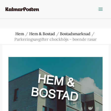
Hoppa
till
innehåll
Hem
Hem & Bostad
Bostadsmarknad
Parkeringsavgifter chockhöjs – boende rasar