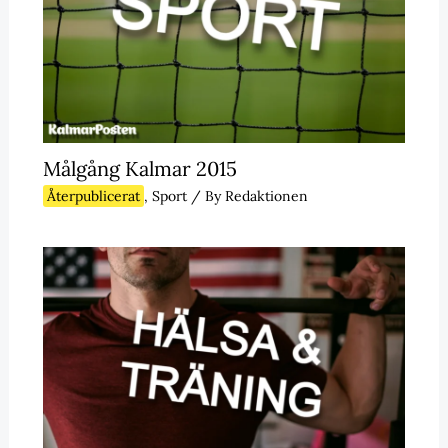
Målgång Kalmar 2015
Återpublicerat
,
Sport
/ By
Redaktionen