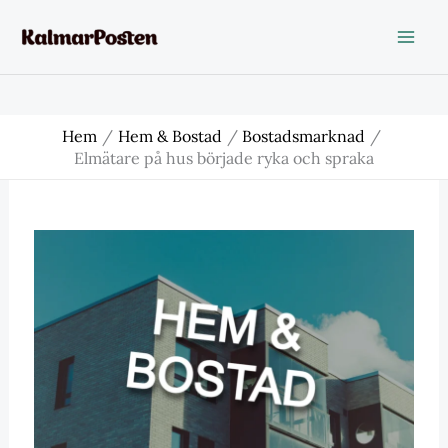
Hoppa
till
innehåll
Hem
Hem & Bostad
Bostadsmarknad
Elmätare på hus började ryka och spraka