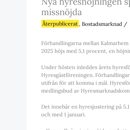
Nya hyreshöjningen sp
missnöjda
Återpublicerat
,
Bostadsmarknad
/
Förhandlingarna mellan Kalmarhem o
2025 höjs med 5,1 procent, en höjni
Under hösten inleddes årets hyres
Hyresgästföreningen. Förhandlingarn
utifrån för att komma i mål. Hyresfö
medlingsbud av Hyresmarknadskomm
Det innebär en hyresjustering på 5,
och med 1 januari.