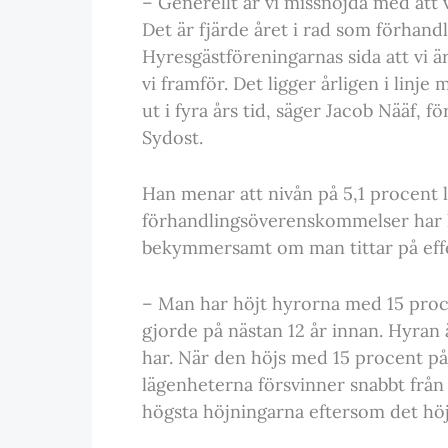
– Generellt är vi missnöjda med att
Det är fjärde året i rad som förhandl
Hyresgästföreningarnas sida att vi 
vi framför. Det ligger årligen i linj
ut i fyra års tid, säger Jacob Nääf,
Sydost.
Han menar att nivån på 5,1 procent li
förhandlingsöverenskommelser har la
bekymmersamt om man tittar på effe
– Man har höjt hyrorna med 15 proc
gjorde på nästan 12 år innan. Hyran ä
har. När den höjs med 15 procent på e
lägenheterna försvinner snabbt frå
högsta höjningarna eftersom det höjs