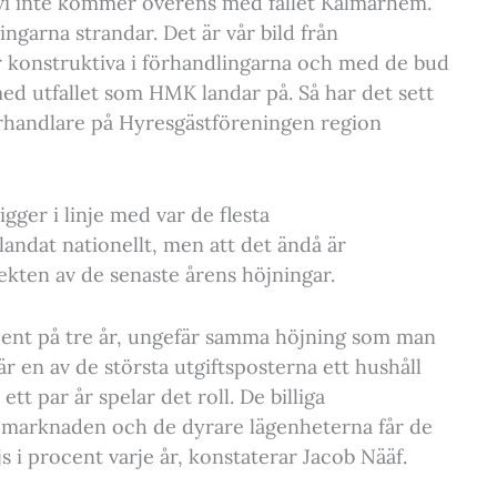
 vi inte kommer överens med fallet Kalmarhem.
ingarna strandar. Det är vår bild från
är konstruktiva i förhandlingarna och med de bud
e med utfallet som HMK landar på. Så har det sett
 förhandlare på Hyresgästföreningen region
gger i linje med var de flesta
ndat nationellt, men att det ändå är
kten av de senaste årens höjningar.
ent på tre år, ungefär samma höjning som man
r en av de största utgiftsposterna ett hushåll
tt par år spelar det roll. De billiga
n marknaden och de dyrare lägenheterna får de
 i procent varje år, konstaterar Jacob Nääf.