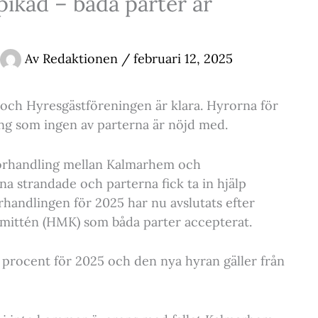
ikad – båda parter är
Av
Redaktionen
/
februari 12, 2025
ch Hyresgästföreningen är klara. Hyrorna för
ng som ingen av parterna är nöjd med.
förhandling mellan Kalmarhem och
a strandade och parterna fick ta in hjälp
rhandlingen för 2025 har nu avslutats efter
ittén (HMK) som båda parter accepterat.
1 procent för 2025 och den nya hyran gäller från