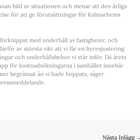
an bild av situationen och menar att den årliga
else för att ge förutsättningar för Kalmarhems
r förknippat med underhåll av fastigheter, och
ärför av största vikt att vi får en hyresjustering
gar och underhållsbehov vi står inför. Då årets
upp för kostnadsökningarna i samhället innebär
 mer begränsat än vi hade hoppats, säger
 pressmeddelande.
Nästa Inlägg