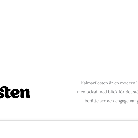
KalmarPosten är en modern lo
men också med blick för det stör
berättelser och engagemang