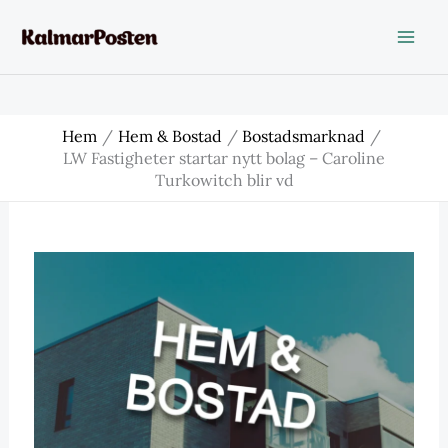
Hoppa
till
innehåll
Hem
Hem & Bostad
Bostadsmarknad
LW Fastigheter startar nytt bolag – Caroline
Turkowitch blir vd