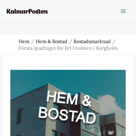
Hoppa
till
innehåll
Hem
Hem & Bostad
Bostadsmarknad
Första spadtaget för Brf Utsikten i Borgholm