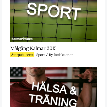
Målgång Kalmar 2015
Återpublicerat
,
Sport
/ By
Redaktionen