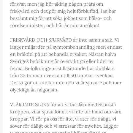
försvar, men jag hör aldrig någon prata om
friskvård och det gör mig helt förbluffad. Jag har
bestämt mig för att söka jobbet som hälso- och
rörelseminister, och här är min ansökan!
FRISKVÅRD OCH SJUKVÅRD är inte samma sak. Vi
lägger miljarder på symtombehandling men endast
en bråkdel på att behandla orsaker. Nästan halva
Sveriges befolkning är överviktiga eller lider av
fetma. Befolkningens stillasittande har dubblats
från 25 timmar i veckan till 50 timmar i veckan.
Det vi gör nu funkar inte och vi är sjukare och mer
olyckliga än någonsin.
VI ÄR INTE SJUKA för att vi har läkemedelsbrist i
kroppen, vi är sjuka för att vi inte tar hand om våra
kroppar. Vi rör på oss för lite, vi äter för dåligt, vi
sover för dåligt och vi stressar för mycket. Lägger
vi mer pengar och energi på hälsan får vi en