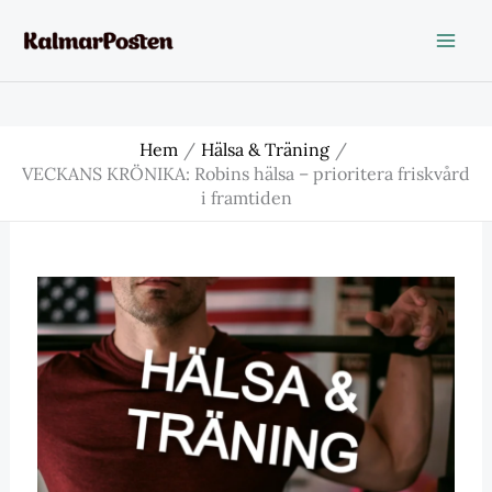
Hoppa
till
innehåll
Hem
Hälsa & Träning
VECKANS KRÖNIKA: Robins hälsa – prioritera friskvård
i framtiden