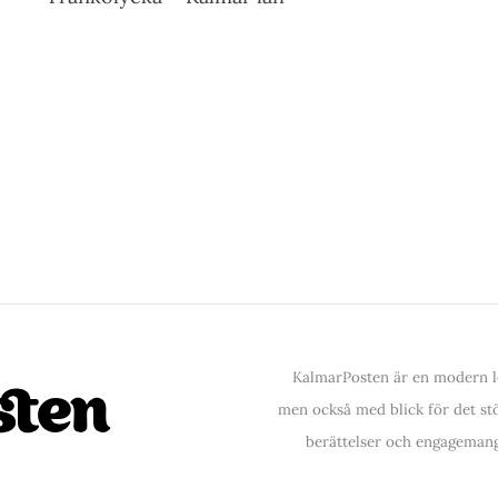
KalmarPosten är en modern lo
men också med blick för det stör
berättelser och engagemang