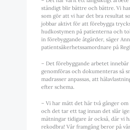
– Det har varit ett långsiktigt arbete
ständigt blir bättre och bättre. Vi
som gör att vi har det bra resultat 
jobbar aktivt för att förebygga tryck
hudkostymen på patienterna och tolka
in förebyggande åtgärder, säger Ann
patientsäkerhetssamordnare på Regi
– Det förebyggande arbetet innebär
genomföras och dokumenteras så snar
madrasser anpassas, att hälavlastni
efter schema.
– Vi har mätt det här två gånger om 
och det tar ett tag innan det slår ige
mätningar tidigare år också, där vi h
rekodbra! Vår framgång beror på vå