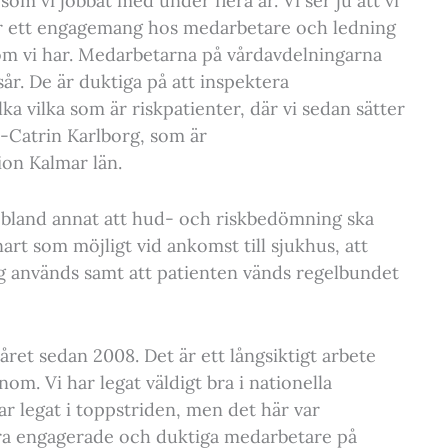
 som vi jobbat med under flera år. Vi ser ju att vi
 har ett engagemang hos medarbetare och ledning
som vi har. Medarbetarna på vårdavdelningarna
sår. De är duktiga på att inspektera
 vilka som är riskpatienter, där vi sedan sätter
-Catrin Karlborg, som är
on Kalmar län.
 bland annat att hud- och riskbedömning ska
t som möjligt vid ankomst till sjukhus, att
ng används samt att patienten vänds regelbundet
året sedan 2008. Det är ett långsiktigt arbete
nom. Vi har legat väldigt bra i nationella
ar legat i toppstriden, men det här var
ra engagerade och duktiga medarbetare på