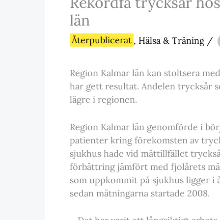
Rekordfå trycksår hos
län
Återpublicerat
,
Hälsa & Träning
/
Region Kalmar län kan stoltsera med 
har gett resultat. Andelen trycksår s
lägre i regionen.
Region Kalmar län genomförde i bör
patienter kring förekomsten av trycks
sjukhus hade vid mättillfället tryc
förbättring jämfört med fjolårets mät
som uppkommit på sjukhus ligger i år
sedan mätningarna startade 2008.