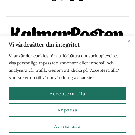
Vi värdesätter din integritet
KalmarPosten är en modern lokalnyhetstidning på nätet. Med
Vi använder cookies för att förbättra din surfupplevelse,
fokus på Kalmarregionen, men också med blick för det större
visa personligt anpassade annonser eller innehåll och
perspektivet, vill vi vara din självklara kanal för nyheter,
analysera vår trafik. Genom att klicka på "Acceptera alla"
berättelser och engagemang. KalmarPosten grundades 1988 och
samtycker du till vår användning av cookies.
fick nya ägare 2025.
Acceptera alla
Anpassa
Nyhetstips eller frågor?
Kontakta oss
| Copyright ©
2026 | Kalmarposten.se |
Se alla Kategorier & Ämnen
här
Avvisa alla