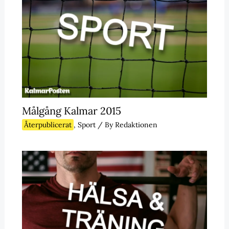
Målgång Kalmar 2015
Återpublicerat
,
Sport
/ By
Redaktionen