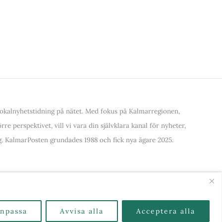
kalnyhetstidning på nätet. Med fokus på Kalmarregionen,
re perspektivet, vill vi vara din självklara kanal för nyheter,
. KalmarPosten grundades 1988 och fick nya ägare 2025.
alla Kategorier & Ämnen här
npassa
Avvisa alla
Acceptera alla