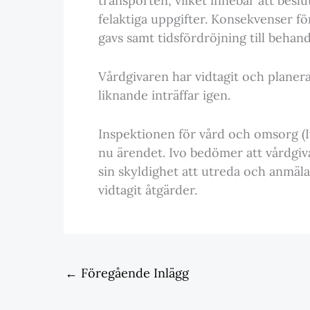
transporten, vilket innebar att besl
felaktiga uppgifter. Konsekvenser fö
gavs samt tidsfördröjning till behand
Vårdgivaren har vidtagit och planerar
liknande inträffar igen.
Inspektionen för vård och omsorg (I
nu ärendet. Ivo bedömer att vårdgiva
sin skyldighet att utreda och anmäl
vidtagit åtgärder.
←
Föregående Inlägg