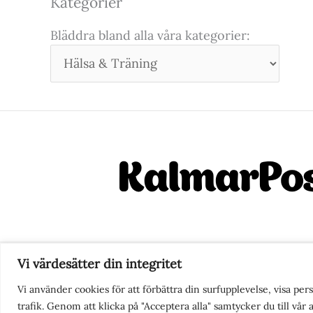
Kategorier
Bläddra bland alla våra kategorier:
Vi värdesätter din integritet
Nyhetstips eller frågor?
Ko
Vi använder cookies för att förbättra din surfupplevelse, visa pe
trafik. Genom att klicka på "Acceptera alla" samtycker du till vår