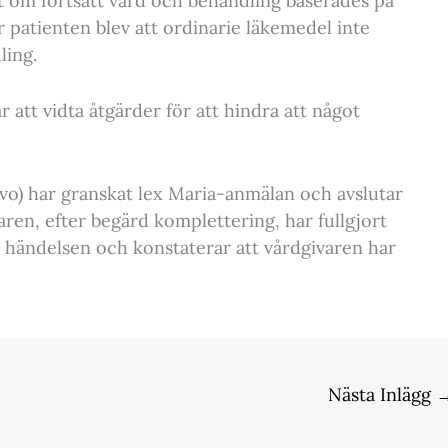
ut om fortsatt vård och behandling baserades på
r patienten blev att ordinarie läkemedel inte
ling.
 att vidta åtgärder för att hindra att något
vo) har granskat lex Maria-anmälan och avslutar
ren, efter begärd komplettering, har fullgjort
a händelsen och konstaterar att vårdgivaren har
Nästa Inlägg