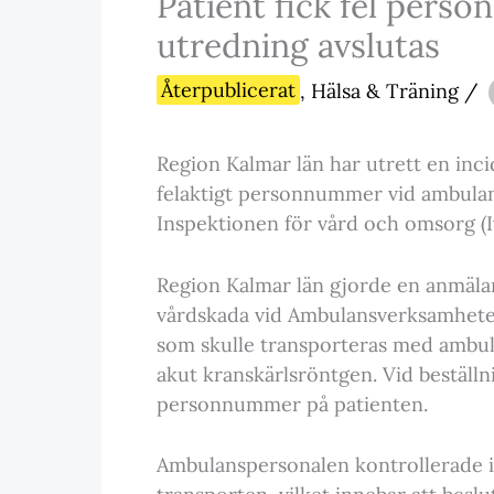
Patient fick fel pers
utredning avslutas
Återpublicerat
,
Hälsa & Träning
/
Region Kalmar län har utrett en inci
felaktigt personnummer vid ambulanst
Inspektionen för vård och omsorg (Iv
Region Kalmar län gjorde en anmälan e
vårdskada vid Ambulansverksamheten
som skulle transporteras med ambulan
akut kranskärlsröntgen. Vid beställ
personnummer på patienten.
Ambulanspersonalen kontrollerade i s