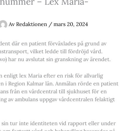
onnummer – Lex Maria-
Av
Redaktionen
/
mars 20, 2024
dent där en patient förväxlades på grund av
ransport, vilket ledde till fördröjd vård.
o) har nu avslutat sin granskning av ärendet.
nligt lex Maria efter en risk för allvarlig
 i Region Kalmar län. Anmälan rörde en patient
s från en vårdcentral till sjukhuset för en
ning av ambulans uppgav vårdcentralen felaktigt
in tur inte identiteten vid rapport eller under