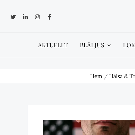
Hoppa
till
innehåll
AKTUELLT
BLÅLJUS
LOK
Hem
Hälsa & T