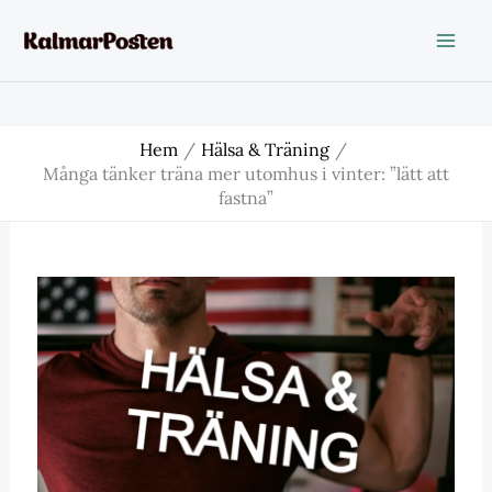
Hoppa
till
innehåll
Hem
Hälsa & Träning
Många tänker träna mer utomhus i vinter: ”lätt att
fastna”