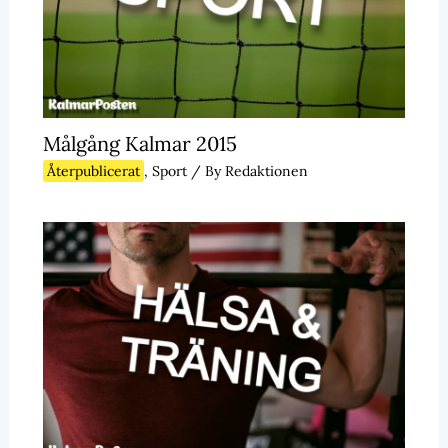
Målgång Kalmar 2015
Återpublicerat
,
Sport
/ By
Redaktionen