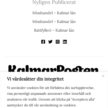
Nyligen Publicerat
Misshandel – Kalmar län
Misshandel – Kalmar län
Rattfylleri – Kalmar län
Vi värdesätter din integritet
KalmarPosten är en modern lokalnyhetstidning på nätet. Med
Vi använder cookies för att förbättra din surfupplevelse,
fokus på Kalmarregionen, men också med blick för det större
visa personligt anpassade annonser eller innehåll och
perspektivet, vill vi vara din självklara kanal för nyheter,
analysera vår trafik. Genom att klicka på "Acceptera alla"
berättelser och engagemang. KalmarPosten grundades 1988 och
samtycker du till vår användning av cookies.
fick nya ägare 2025.