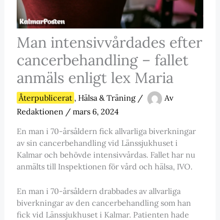
Man intensivvårdades efter
cancerbehandling – fallet
anmäls enligt lex Maria
Återpublicerat
,
Hälsa & Träning
/
Av
Redaktionen
/
mars 6, 2024
En man i 70-årsåldern fick allvarliga biverkningar
av sin cancerbehandling vid Länssjukhuset i
Kalmar och behövde intensivvårdas. Fallet har nu
anmälts till Inspektionen för vård och hälsa, IVO.
En man i 70-årsåldern drabbades av allvarliga
biverkningar av den cancerbehandling som han
fick vid Länssjukhuset i Kalmar. Patienten hade