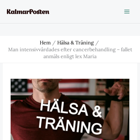
Hoppa
till
innehåll
Hem
Hälsa & Träning
Man intensivvårdades efter cancerbehandling – fallet
anmäls enligt lex Maria