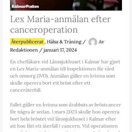
Lex Maria-anmälan efter
canceroperation
Återpublicerat
,
Hälsa & Träning
/
Av
Redaktionen
/
januari 17, 2024
En chefläkare vid Länssjukhuset i Kalmar har gjort
en Lex Maria-anmälan till Inspektionen för vård
och omsorg (IVO). Anmälan gäller en kvinna som
skulle operera bort ett bröst efter ett
canceråterfall.
Fallet gäller en kvinna som drabbats av bröstcancer
för några år sedan. I mars 2023 skulle hon operera
bort hela bröstet vid länssjukhuset i Kalmar efter
att hon fått ett återfall i cancern. Vid operationen