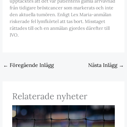
upptäcktes att det var patientens gamla ärrvävnad
från tidigare bröstcancer som markerats och inte
den aktuella tumören. Enligt Lex Maria-anmälan
riskerade fel lymfkörtel att tas bort. Misstaget
rättades till och en anmälan gjordes därefter till
IVO.
←
Föregående Inlägg
Nästa Inlägg
→
Relaterade nyheter