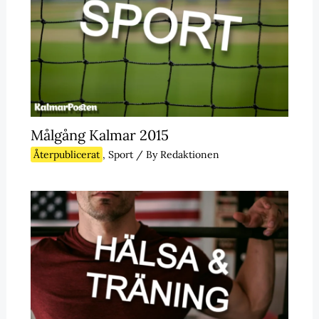
Målgång Kalmar 2015
Återpublicerat
,
Sport
/ By
Redaktionen