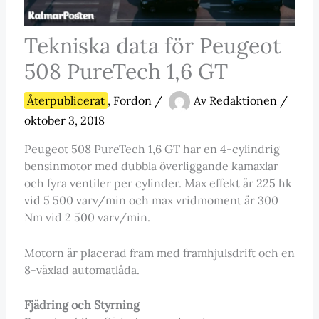
Tekniska data för Peugeot
508 PureTech 1,6 GT
Återpublicerat
,
Fordon
/
Av
Redaktionen
/
oktober 3, 2018
Peugeot 508 PureTech 1,6 GT har en 4-cylindrig
bensinmotor med dubbla överliggande kamaxlar
och fyra ventiler per cylinder. Max effekt är 225 hk
vid 5 500 varv/min och max vridmoment är 300
Nm vid 2 500 varv/min.
Motorn är placerad fram med framhjulsdrift och en
8-växlad automatlåda.
Fjädring och Styrning