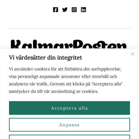
Vi värdesätter din integritet
KalmarPosten är en modern lokalnyhetstidning på nätet. Med
Vi använder cookies för att förbättra din surfupplevelse,
fokus på Kalmarregionen, men också med blick för det större
visa personligt anpassade annonser eller innehåll och
perspektivet, vill vi vara din självklara kanal för nyheter,
analysera vår trafik. Genom att klicka på "Acceptera alla"
berättelser och engagemang. KalmarPosten grundades 1988 och
samtycker du till vår användning av cookies.
fick nya ägare 2025.
Acceptera alla
Anpassa
Nyhetstips eller frågor?
Kontakta oss
| Copyright ©
2026 | Kalmarposten.se |
Se alla Kategorier & Ämnen