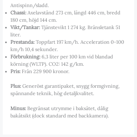
Antispinn/sladd.
Chassi:
Axelavstånd 273 cm, längd 446 cm, bredd
180 cm, höjd 144 cm.
Vikt/Tankar:
Tjänstevikt 1 274 kg. Bränsletank 51
liter.
Prestanda:
Toppfart 197 km/h. Acceleration 0-100
km/h 10,4 sekunder.
Förbrukning:
6,3 liter per 100 km vid blandad
körning (WLTP). CO2: 142 g/km.
Pris:
Från 229 900 kronor.
Plus:
Generöst garantipaket, snygg formgivning,
spännande teknik, hög detaljkvalitet.
Minus:
Begränsat utrymme i baksätet, dålig
bakåtsikt (dock standard med backkamera).