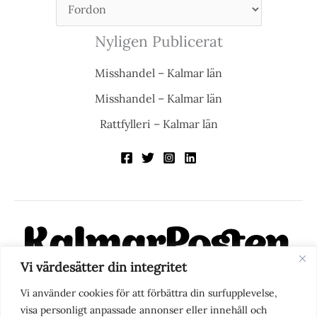
Nyligen Publicerat
Misshandel – Kalmar län
Misshandel – Kalmar län
Rattfylleri – Kalmar län
Vi värdesätter din integritet
KalmarPosten är en modern lokalnyhetstidning på nätet. Med
Vi använder cookies för att förbättra din surfupplevelse,
fokus på Kalmarregionen, men också med blick för det större
visa personligt anpassade annonser eller innehåll och
perspektivet, vill vi vara din självklara kanal för nyheter,