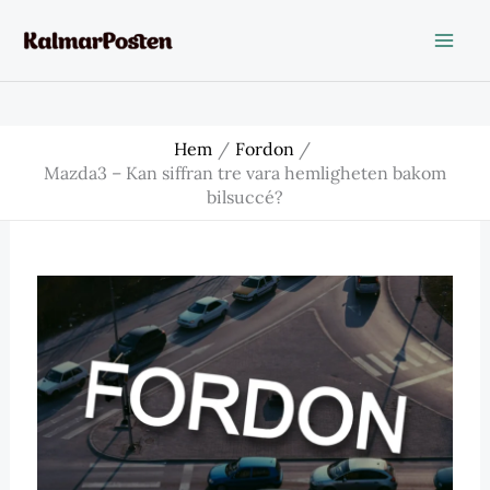
Hoppa
till
innehåll
Hem
Fordon
Mazda3 – Kan siffran tre vara hemligheten bakom
bilsuccé?