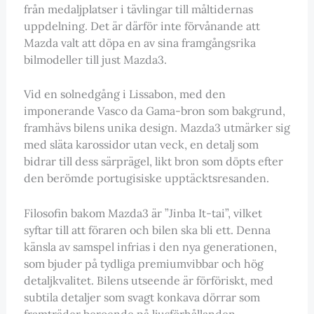
från medaljplatser i tävlingar till måltidernas
uppdelning. Det är därför inte förvånande att
Mazda valt att döpa en av sina framgångsrika
bilmodeller till just Mazda3.
Vid en solnedgång i Lissabon, med den
imponerande Vasco da Gama-bron som bakgrund,
framhävs bilens unika design. Mazda3 utmärker sig
med släta karossidor utan veck, en detalj som
bidrar till dess särprägel, likt bron som döpts efter
den berömde portugisiske upptäcktsresanden.
Filosofin bakom Mazda3 är ”Jinba It-tai”, vilket
syftar till att föraren och bilen ska bli ett. Denna
känsla av samspel infrias i den nya generationen,
som bjuder på tydliga premiumvibbar och hög
detaljkvalitet. Bilens utseende är förföriskt, med
subtila detaljer som svagt konkava dörrar som
framträder beroende på ljusförhållanden.