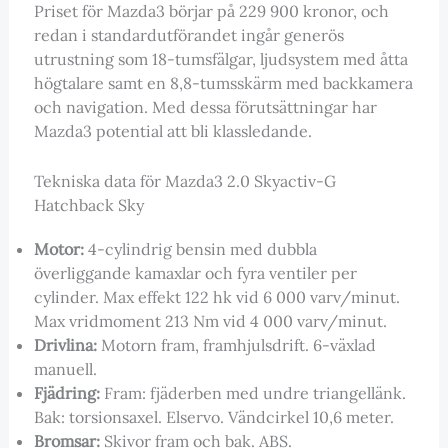
Priset för Mazda3 börjar på 229 900 kronor, och
redan i standardutförandet ingår generös
utrustning som 18-tumsfälgar, ljudsystem med åtta
högtalare samt en 8,8-tumsskärm med backkamera
och navigation. Med dessa förutsättningar har
Mazda3 potential att bli klassledande.
Tekniska data för Mazda3 2.0 Skyactiv-G
Hatchback Sky
Motor:
4-cylindrig bensin med dubbla
överliggande kamaxlar och fyra ventiler per
cylinder. Max effekt 122 hk vid 6 000 varv/minut.
Max vridmoment 213 Nm vid 4 000 varv/minut.
Drivlina:
Motorn fram, framhjulsdrift. 6-växlad
manuell.
Fjädring:
Fram: fjäderben med undre triangellänk.
Bak: torsionsaxel. Elservo. Vändcirkel 10,6 meter.
Bromsar:
Skivor fram och bak. ABS.