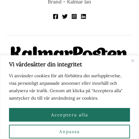
Brand – Kalmar län
Vi värdesätter din integritet
KalmarPosten är en modern lokalnyhetstidning på nätet. Med
Vi använder cookies för att förbättra din surfupplevelse,
fokus på Kalmarregionen, men också med blick för det större
visa personligt anpassade annonser eller innehåll och
perspektivet, vill vi vara din självklara kanal för nyheter,
analysera vår trafik. Genom att klicka på "Acceptera alla"
berättelser och engagemang. KalmarPosten grundades 1988 och
samtycker du till vår användning av cookies.
fick nya ägare 2025.
Acceptera alla
Anpassa
Nyhetstips eller frågor?
Kontakta oss
| Copyright ©