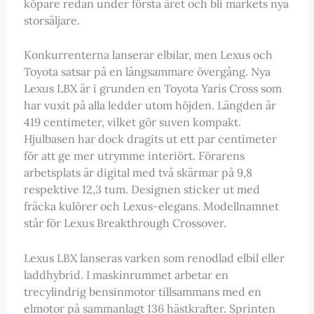
köpare redan under första året och bli märkets nya
storsäljare.
Konkurrenterna lanserar elbilar, men Lexus och
Toyota satsar på en långsammare övergång. Nya
Lexus LBX är i grunden en Toyota Yaris Cross som
har vuxit på alla ledder utom höjden. Längden är
419 centimeter, vilket gör suven kompakt.
Hjulbasen har dock dragits ut ett par centimeter
för att ge mer utrymme interiört. Förarens
arbetsplats är digital med två skärmar på 9,8
respektive 12,3 tum. Designen sticker ut med
fräcka kulörer och Lexus-elegans. Modellnamnet
står för Lexus Breakthrough Crossover.
Lexus LBX lanseras varken som renodlad elbil eller
laddhybrid. I maskinrummet arbetar en
trecylindrig bensinmotor tillsammans med en
elmotor på sammanlagt 136 hästkrafter. Sprinten