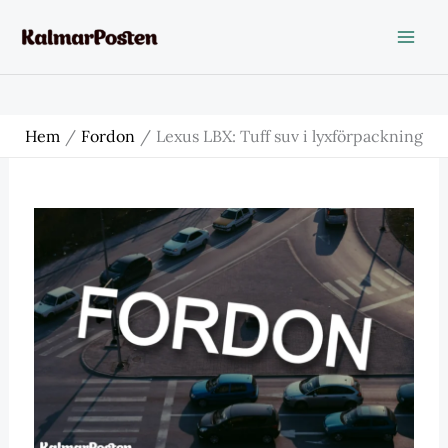
Hoppa
till
innehåll
Hem
Fordon
Lexus LBX: Tuff suv i lyxförpackning