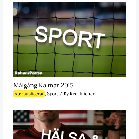
Målgång Kalmar 2015
Återpublicerat
,
Sport
/ By
Redaktionen