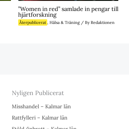
”Women in red” samlade in pengar till
hjärtforskning
Återpublicerat
,
Hälsa & Träning
/ By
Redaktionen
Nyligen Publicerat
Misshandel – Kalmar län
Rattfylleri – Kalmar län
Stöld/inbrott – Kalmar län