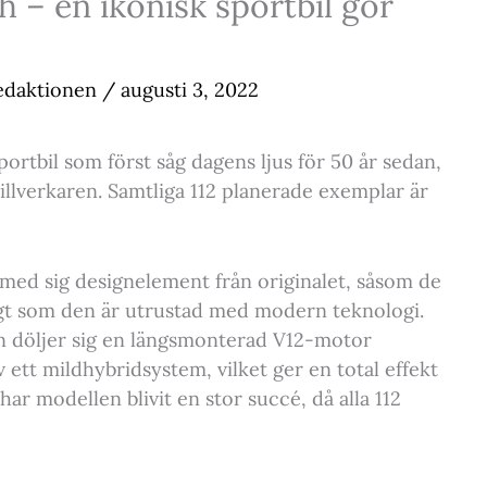
– en ikonisk sportbil gör
edaktionen
/
augusti 3, 2022
rtbil som först såg dagens ljus för 50 år sedan,
tillverkaren. Samtliga 112 planerade exemplar är
ed sig designelement från originalet, såsom de
igt som den är utrustad med modern teknologi.
n döljer sig en längsmonterad V12-motor
v ett mildhybridsystem, vilket ger en total effekt
ar modellen blivit en stor succé, då alla 112