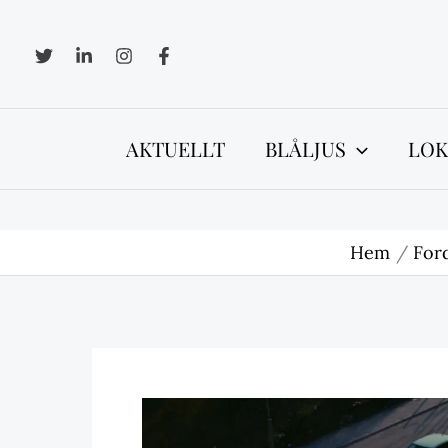
Hoppa
till
innehåll
AKTUELLT
BLÅLJUS
LOK
Hem
For