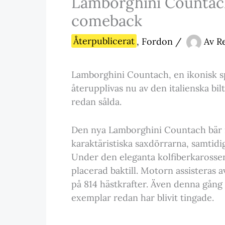
Lamborghini Countach 
comeback
Återpublicerat
,
Fordon
/
Av
R
Lamborghini Countach, en ikonisk spo
återupplivas nu av den italienska bil
redan sålda.
Den nya Lamborghini Countach bär m
karaktäristiska saxdörrarna, samtid
Under den eleganta kolfiberkarosse
placerad baktill. Motorn assisteras a
på 814 hästkrafter. Även denna gång h
exemplar redan har blivit tingade.