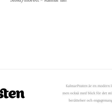
KalmarPosten är en modern lo
men också med blick för det stör
berättelser och engagemang