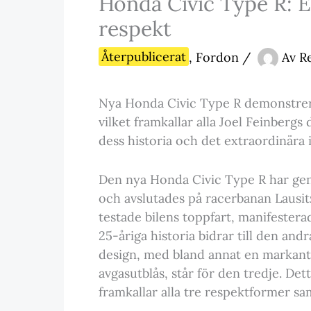
Honda Civic Type R: En
respekt
Återpublicerat
,
Fordon
/
Av
R
Nya Honda Civic Type R demonstre
vilket framkallar alla Joel Feinbergs
dess historia och det extraordinära i
Den nya Honda Civic Type R har ge
och avslutades på racerbanan Lausit
testade bilens toppfart, manifestera
25-åriga historia bidrar till den an
design, med bland annat en markant 
avgasutblås, står för den tredje. Det
framkallar alla tre respektformer sam