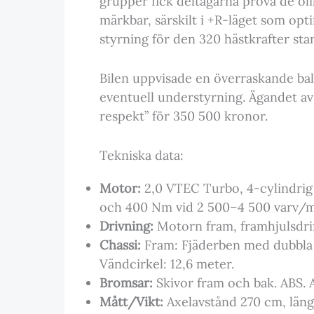
grupper fick deltagarna prova de oli
märkbar, särskilt i +R-läget som op
styrning för den 320 hästkrafter st
Bilen uppvisade en överraskande bal
eventuell understyrning. Ägandet av 
respekt” för 350 500 kronor.
Tekniska data:
Motor:
2,0 VTEC Turbo, 4-cylindrig
och 400 Nm vid 2 500–4 500 varv/m
Drivning:
Motorn fram, framhjulsdrif
Chassi:
Fram: Fjäderben med dubbla tr
Vändcirkel: 12,6 meter.
Bromsar:
Skivor fram och bak. ABS. 
Mått/Vikt:
Axelavstånd 270 cm, läng