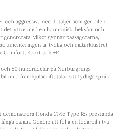
er och aggressiv, med detaljer som ger bilen
mot det yttre med en harmonisk, bekväm och
 genererats, vilket gynnar passagerarna,
nstrumenteringen är tydlig och mätarklustret
a: Comfort, Sport och +R.
 och 80 hundradelar på Nürburgrings
 bil med framhjulsdrift, talar sitt tydliga språk
 att demonstrera Honda Civic Type R:s prestanda
ånga banan. Genom att följa en ledarbil i två