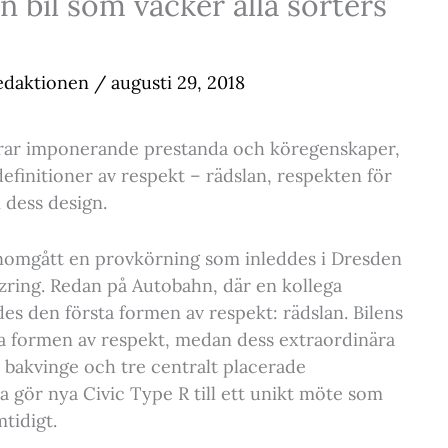
 bil som väcker alla sorters
edaktionen
/
augusti 29, 2018
rar imponerande prestanda och köregenskaper,
 definitioner av respekt – rädslan, respekten för
 dess design.
nomgått en provkörning som inleddes i Dresden
zring. Redan på Autobahn, där en kollega
des den första formen av respekt: rädslan. Bilens
dra formen av respekt, medan dess extraordinära
bakvinge och tre centralt placerade
ta gör nya Civic Type R till ett unikt möte som
tidigt.