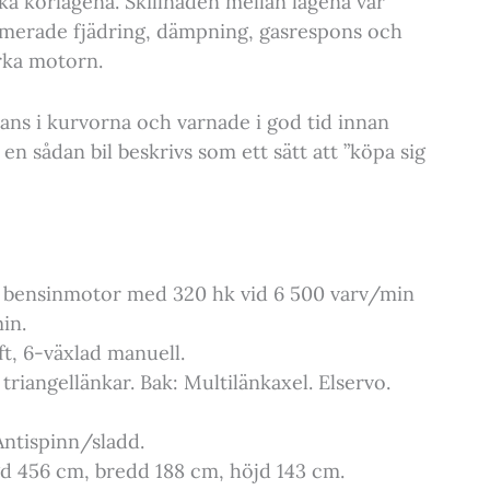
ka körlägena. Skillnaden mellan lägena var
timerade fjädring, dämpning, gasrespons och
arka motorn.
ans i kurvorna och varnade i god tid innan
en sådan bil beskrivs som ett sätt att ”köpa sig
 bensinmotor med 320 hk vid 6 500 varv/min
in.
t, 6-växlad manuell.
iangellänkar. Bak: Multilänkaxel. Elservo.
Antispinn/sladd.
d 456 cm, bredd 188 cm, höjd 143 cm.