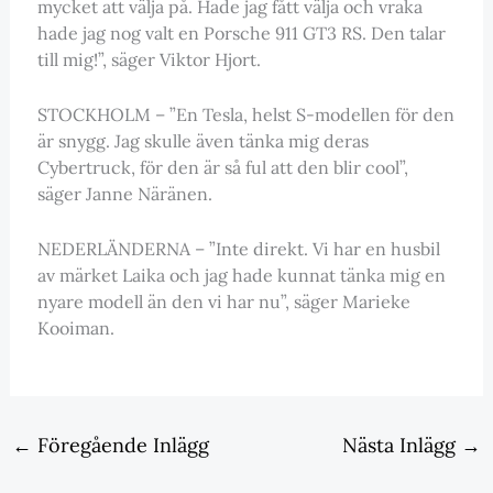
mycket att välja på. Hade jag fått välja och vraka
hade jag nog valt en Porsche 911 GT3 RS. Den talar
till mig!”, säger Viktor Hjort.
STOCKHOLM – ”En Tesla, helst S-modellen för den
är snygg. Jag skulle även tänka mig deras
Cybertruck, för den är så ful att den blir cool”,
säger Janne Näränen.
NEDERLÄNDERNA – ”Inte direkt. Vi har en husbil
av märket Laika och jag hade kunnat tänka mig en
nyare modell än den vi har nu”, säger Marieke
Kooiman.
←
Föregående Inlägg
Nästa Inlägg
→