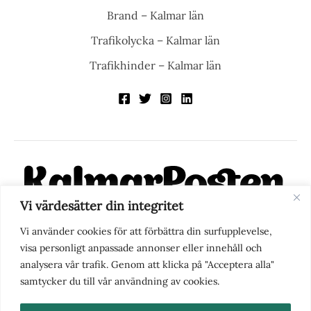
Brand – Kalmar län
Trafikolycka – Kalmar län
Trafikhinder – Kalmar län
Vi värdesätter din integritet
KalmarPosten är en modern lokalnyhetstidning på nätet. Med
Vi använder cookies för att förbättra din surfupplevelse,
fokus på Kalmarregionen, men också med blick för det större
visa personligt anpassade annonser eller innehåll och
perspektivet, vill vi vara din självklara kanal för nyheter,
analysera vår trafik. Genom att klicka på "Acceptera alla"
berättelser och engagemang. KalmarPosten grundades 1988 och
samtycker du till vår användning av cookies.
fick nya ägare 2025.