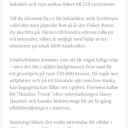
baksätet och vips utökas flaket till 229 centimeter.
Vill du däremot ha en för bilvärlden unik fyrdörrars
cabriolet med plats för fem så är det Fisker Ronin
du ska titta på. Färden till hundra utlovas rulla på
två sekunder, vilket är möjligt med hjälp av tre
elmotorer på totalt 1000 hästkrafter.
Friskluftsbilen kommer inte att bli något billigt nöje
– men det blir i stället budgetsuven Pear som får
ett grundpris på runt 330 000 kronor. Då ingår sex
sittplatser och på ett liknande sätt som hos Alaska
kan bagageluckan fällas ner i golvet. Finessen kallas
för ”Houdini Trunk” efter utbrytarkungen Harry
Houdini och kanske behövs magi för att få igång
elbilsförsäljningen i staterna…
Samtidigt blåser det rejäla motvindar för elbilar i