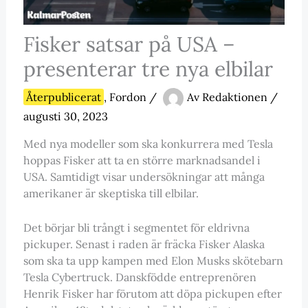
Fisker satsar på USA –
presenterar tre nya elbilar
Återpublicerat
,
Fordon
/
Av
Redaktionen
/
augusti 30, 2023
Med nya modeller som ska konkurrera med Tesla
hoppas Fisker att ta en större marknadsandel i
USA. Samtidigt visar undersökningar att många
amerikaner är skeptiska till elbilar.
Det börjar bli trångt i segmentet för eldrivna
pickuper. Senast i raden är fräcka Fisker Alaska
som ska ta upp kampen med Elon Musks skötebarn
Tesla Cybertruck. Danskfödde entreprenören
Henrik Fisker har förutom att döpa pickupen efter