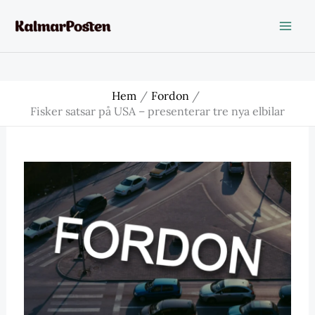
Hoppa
till
innehåll
Hem
Fordon
Fisker satsar på USA – presenterar tre nya elbilar