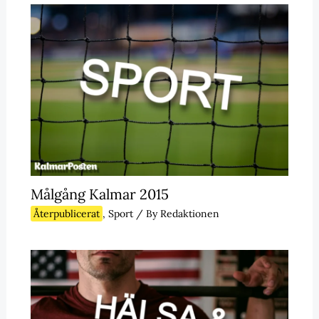
Målgång Kalmar 2015
Återpublicerat
,
Sport
/ By
Redaktionen