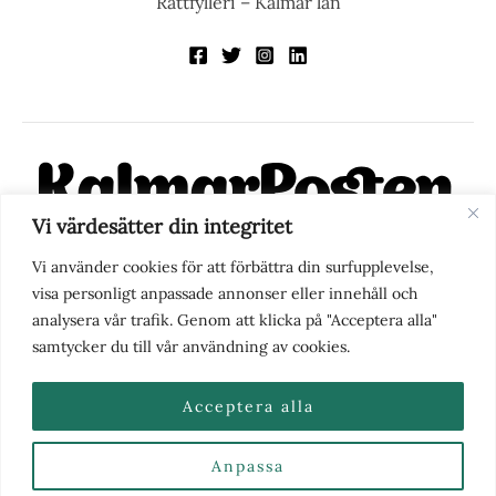
Rattfylleri – Kalmar län
Vi värdesätter din integritet
KalmarPosten är en modern lokalnyhetstidning på nätet. Med
Vi använder cookies för att förbättra din surfupplevelse,
fokus på Kalmarregionen, men också med blick för det större
visa personligt anpassade annonser eller innehåll och
perspektivet, vill vi vara din självklara kanal för nyheter,
analysera vår trafik. Genom att klicka på "Acceptera alla"
berättelser och engagemang. KalmarPosten grundades 1988 och
samtycker du till vår användning av cookies.
fick nya ägare 2025.
Acceptera alla
Anpassa
Nyhetstips eller frågor?
Kontakta oss
| Copyright ©