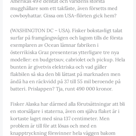
Amerikas 49:e delstat och världens största
mugghållare som ett takfäste, även försetts med
cowboyhattar. Gissa om USA-flörten gick hem?
(WASHINGTON DC – USA). Fisker bokstavligt talat
surfar på framgångsvågen och lagom tills de första
exemplaren av Ocean lämnar fabriken i
österrikiska Graz presenteras ytterligare tre nya
modeller: en budgetsuv, cabriolet och pickup. Hela
bunten är givetvis elektriska och vad gäller
flakbilen så ska den bli lättast på marknaden men
ändå ha en räckvidd på 37 till 55 mil beroende på
batteri. Prislappen? Tja, runt 490 000 kronor.
Fisker Alaska har därmed alla förutsättningar att bli
en storsäljare i staterna, även om själva flaket är i
kortaste laget med sina 137 centimeter. Men
problem är till för att lösas och med en
knapptryckning försvinner hela väggen bakom