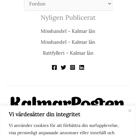
Nyligen Publicerat
Misshandel – Kalmar län
Misshandel – Kalmar län
Rattfylleri – Kalmar län
Vi värdesätter din integritet
KalmarPosten är en modern lokalnyhetstidning på nätet. Med
Vi använder cookies för att förbättra din surfupplevelse,
fokus på Kalmarregionen, men också med blick för det större
visa personligt anpassade annonser eller innehåll och
perspektivet, vill vi vara din självklara kanal för nyheter,