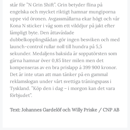
står för ”N Grin Shift”. Grin betyder flina på
engelska och mycket riktigt hamnar mungiporna
uppe vid öronen. Avgassmällarna ekar högt och vår
Kona N sticker i väg som ett vilddjur på jakt efter
lämpligt byte. Den åttaväxlade
dubbelkopplingslådan gör ingen besviken och med
launch-control rullar noll till hundra på 5,5
sekunder. Medaljens baksida är soppatörsten som
gärna hamnar över 0,85 liter milen men det
kompenseras av en bra prislapp á 399 900 kronor.
Det är inte utan att man tänker på en gammal
reklamslogan under vårt svettiga träningspass i
Tyskland. ”Köp den i dag – i morgon kan det vara
förbjudet”.
Text: Johannes Gardelöf och Willy Priske / CNP AB