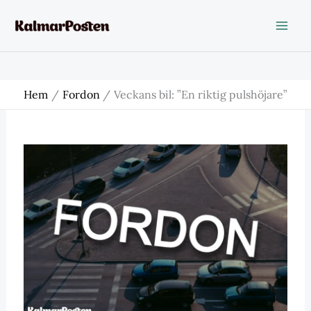
Hoppa
till
innehåll
Hem
Fordon
Veckans bil: ”En riktig pulshöjare”