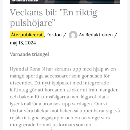
Veckans bil: ”En riktig
pulshöjare”
Återpublicerat
,
Fordon
/
Av
Redaktionen
/
maj 18, 2024
Varnande triangel
Hyundai Kona N har skrämts upp med hjälp av en
mängd sportiga accessoarer som gör susen för
utseendet. Ett nytt kjolpaket med integrerade
luftintag gör att koreanen sticker ut från mängden
och bakom 19-tumsfälgarna med lågprofildäck
lyser knallröda bromsok upp vardagen. Om vi
flyttar våra blickar mot baken så uppenbarar sig två
rejält tilltagna avgaspipor och en takvinge vars
integrerade bromsljus formats som en