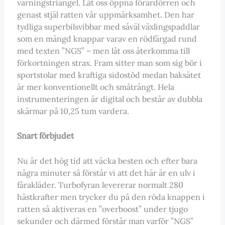
varningstriangel. Låt oss öppna förardörren och
genast stjäl ratten vår uppmärksamhet. Den har
tydliga superbilsvibbar med såväl växlingspaddlar
som en mängd knappar varav en rödfärgad rund
med texten ”NGS” – men låt oss återkomma till
förkortningen strax. Fram sitter man som sig bör i
sportstolar med kraftiga sidostöd medan baksätet
är mer konventionellt och småtrångt. Hela
instrumenteringen är digital och består av dubbla
skärmar på 10,25 tum vardera.
Snart förbjudet
Nu är det hög tid att väcka besten och efter bara
några minuter så förstår vi att det här är en ulv i
fårakläder. Turbofyran levererar normalt 280
hästkrafter men trycker du på den röda knappen i
ratten så aktiveras en ”overboost” under tjugo
sekunder och därmed förstår man varför ”NGS”