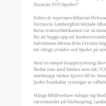
Huracán EVO Spyder?
Italien är supersportbilarnas förlova
Ferruccio Lamborghini började tillve
forne traktorfabrikanten var så miss
för att bygga upp ett konkurrerande
halvtimmes bilresa ifrån Ferraris h
ett riktigt yrväder och bjuder på syl
Med en simpel knapptryckning åker 
färdas man med himlen som tak. Vi 
startknapp väcker tjuren till liv. Mo
ljudet framkallar rysningar av välbeh
Många biltillverkare stångar sig blod
varvrekordet på Nürburgring. Lambo