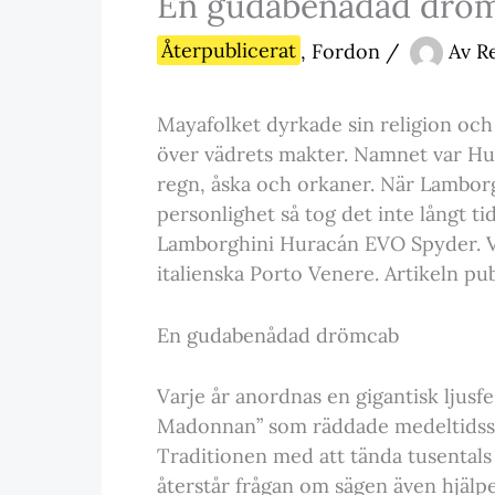
En gudabenådad drö
Återpublicerat
,
Fordon
/
Av
R
Mayafolket dyrkade sin religion och
över vädrets makter. Namnet var Hu
regn, åska och orkaner. När Lambor
personlighet så tog det inte långt t
Lamborghini Huracán EVO Spyder. Vi
italienska Porto Venere. Artikeln pu
En gudabenådad drömcab
Varje år anordnas en gigantisk ljusfes
Madonnan” som räddade medeltidsst
Traditionen med att tända tusentals 
återstår frågan om sägen även hjälpe