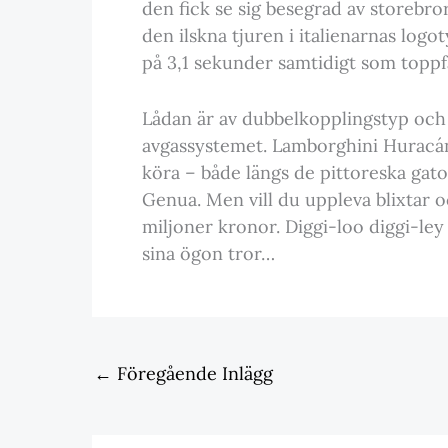
den fick se sig besegrad av storebro
den ilskna tjuren i italienarnas log
på 3,1 sekunder samtidigt som topp
Lådan är av dubbelkopplingstyp och v
avgassystemet. Lamborghini Huracá
köra – både längs de pittoreska gat
Genua. Men vill du uppleva blixtar 
miljoner kronor. Diggi-loo diggi-l
sina ögon tror…
←
Föregående Inlägg