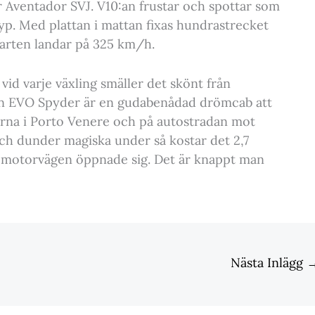
r Aventador SVJ. V10:an frustar och spottar som
otyp. Med plattan i mattan fixas hundrastrecket
farten landar på 325 km/h.
id varje växling smäller det skönt från
n EVO Spyder är en gudabenådad drömcab att
orna i Porto Venere och på autostradan mot
och dunder magiska under så kostar det 2,7
ey motorvägen öppnade sig. Det är knappt man
Nästa Inlägg