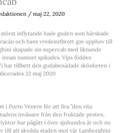
mcab
edaktionen
/
maj 22, 2020
 störst inflytande hade guden som härskade
racán och hans vredesutbrott gav upphov till
ghini skapade sin supercab med liknande
id innan namnet spikades. Vips föddes
 har tillbett den gudabenådade skönheten i
blicerades 22 maj 2020
t i Porto Venere för att fira ”den vita
adens invånare från den fruktade pesten.
lyktor har pågått i över sjuhundra år och nu
r till att skydda staden mot vår Lamborghini