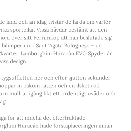
de land och än idag tvistar de lärda om varför
rka sportbilar. Vissa hävdar bestämt att den
nöjd över sitt Ferrariköp att han beslutade sig
 bilimperium i Sant ‘Agata Bolognese – en
ögkvarter. Lamborghini Huracán EVO Spyder är
vass design.
tygsuffletten ner och efter sjutton sekunder
hoppar in bakom ratten och en ilsket röd
torn mullrar igång likt ett ordentligt oväder och
ag.
iga för att inneha det eftertraktade
rghini Huracán hade förstaplaceringen innan