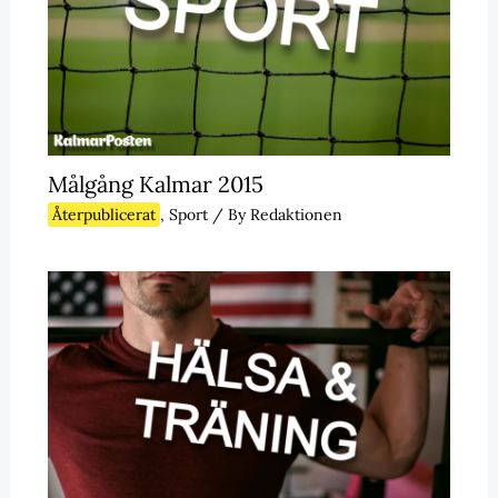
Målgång Kalmar 2015
Återpublicerat
,
Sport
/ By
Redaktionen