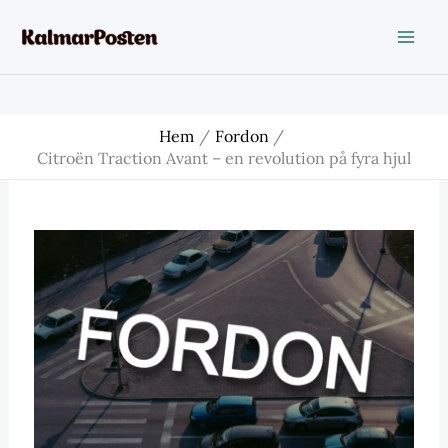
Hoppa
till
innehåll
Hem
Fordon
Citroën Traction Avant – en revolution på fyra hjul