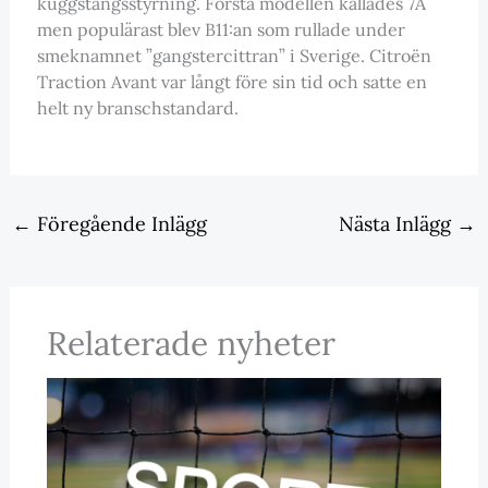
kuggstångsstyrning. Första modellen kallades 7A
men populärast blev B11:an som rullade under
smeknamnet ”gangstercittran” i Sverige. Citroën
Traction Avant var långt före sin tid och satte en
helt ny branschstandard.
←
Föregående Inlägg
Nästa Inlägg
→
Relaterade nyheter