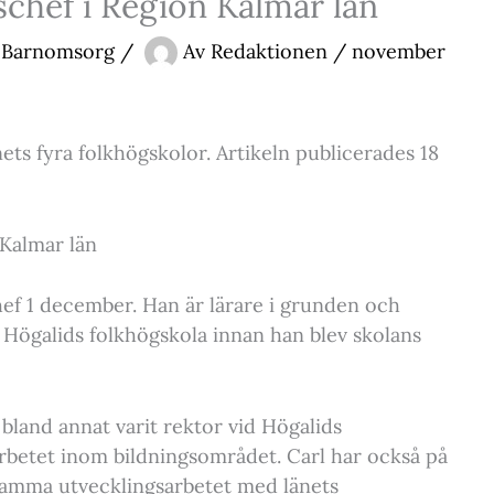
schef i Region Kalmar län
& Barnomsorg
/
Av
Redaktionen
/
november
nets fyra folkhögskolor. Artikeln publicerades 18
 Kalmar län
hef 1 december. Han är lärare i grunden och
 Högalids folkhögskola innan han blev skolans
bland annat varit rektor vid Högalids
arbetet inom bildningsområdet. Carl har också på
ensamma utvecklingsarbetet med länets