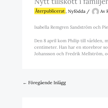
Nytt tillskott i familje
Återpublicerat
,
Nyfödda
/
Av
Isabella Remgren Sandström och Pier
Den 8 april kom Philip till världen,
centimeter. Han har en storebror som
Johansson och Fredrik Mellström, och
←
Föregående Inlägg