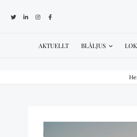
Hoppa
till
innehåll
AKTUELLT
BLÅLJUS
LOK
H