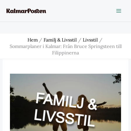
Hoppa
till
innehåll
Hem
Familj & Livsstil
Livsstil
Sommarplaner i Kalmar: Från Bruce Springsteen till
Filippinerna