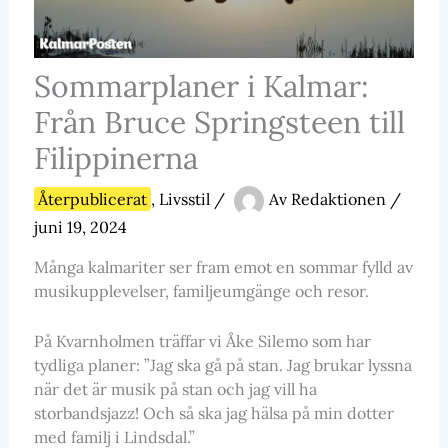
Sommarplaner i Kalmar:
Från Bruce Springsteen till
Filippinerna
Återpublicerat
,
Livsstil
/
Av
Redaktionen
/
juni 19, 2024
Många kalmariter ser fram emot en sommar fylld av
musikupplevelser, familjeumgänge och resor.
På Kvarnholmen träffar vi Åke Silemo som har
tydliga planer: ”Jag ska gå på stan. Jag brukar lyssna
när det är musik på stan och jag vill ha
storbandsjazz! Och så ska jag hälsa på min dotter
med familj i Lindsdal.”