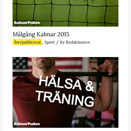
Målgång Kalmar 2015
Återpublicerat
,
Sport
/ By
Redaktionen