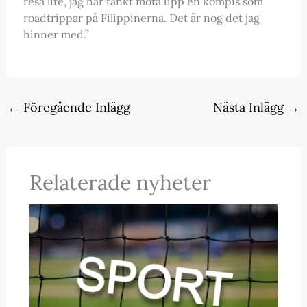
resa lite, jag har tänkt möta upp en kompis som
roadtrippar på Filippinerna. Det är nog det jag
hinner med.”
←
Föregående Inlägg
Nästa Inlägg
→
Relaterade nyheter