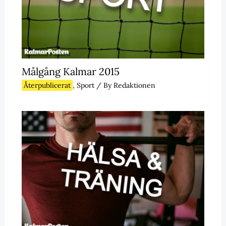
Målgång Kalmar 2015
Återpublicerat
,
Sport
/ By
Redaktionen