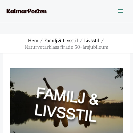
Hoppa
till
innehåll
Hem
Familj & Livsstil
Livsstil
Naturvetarklass firade 50-årsjubileum