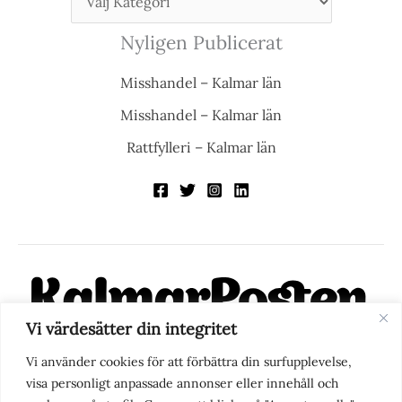
Nyligen Publicerat
Misshandel – Kalmar län
Misshandel – Kalmar län
Rattfylleri – Kalmar län
Vi värdesätter din integritet
KalmarPosten är en modern lokalnyhetstidning på nätet. Med
Vi använder cookies för att förbättra din surfupplevelse,
fokus på Kalmarregionen, men också med blick för det större
visa personligt anpassade annonser eller innehåll och
perspektivet, vill vi vara din självklara kanal för nyheter,