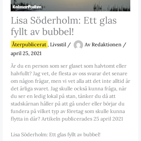
Lisa Söderholm: Ett glas
fyllt av bubbel!
Återpublicerat
,
Livsstil
/
Av
Redaktionen
/
april 25, 2021
Är du en person som ser glaset som halvtomt eller
halvfullt? Jag vet, de flesta av oss svarar det senare
om någon frågar, men vi vet alla att det inte alltid är
det ärliga svaret. Jag skulle också kunna fråga, när
du ser en ledig lokal på stan, tänker du då att
stadskärnan håller på att gå under eller börjar du
fundera på vilket typ av företag som skulle kunna
flytta in där? Artikeln publicerades 25 april 2021
Lisa Söderholm: Ett glas fyllt av bubbel!