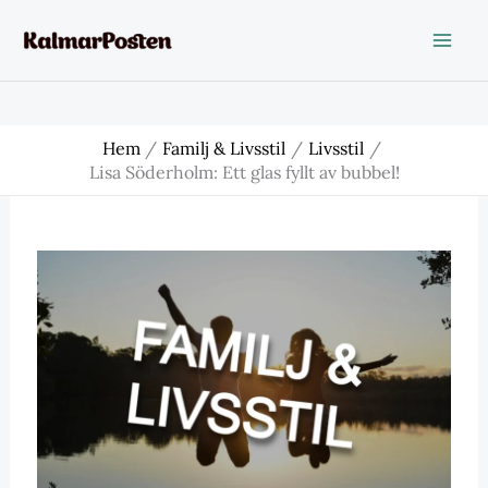
Hoppa
till
innehåll
Hem
Familj & Livsstil
Livsstil
Lisa Söderholm: Ett glas fyllt av bubbel!