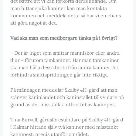
det bättre att vi kan förkorta deras lidande. Om
man hittar sjuka kaniner kan man kontakta
kommunen och meddela detta så har vi en chans
att göra något åt det.
Vad ska man som medborgare tänka på i övrigt?
– Det är inget som smittar människor eller andra
djur – förutom tamkaniner. Har man tamkaniner
ska man hålla dessa borta från andra kaniner. Att
förhindra smittspridningen går inte riktigt.
På måndagen meddelar Skälby 4H-gård att man
stänger kaninlandet och kaninstallet tills vidare på
grund av det misstänkta utbrottet av kaninpest.
Tina Burvall, gårdsföreståndare på Skälby 4H-gård
i Kalmar hittade själv två kaniner med misstänkt
kaninpest, precis utanför området.