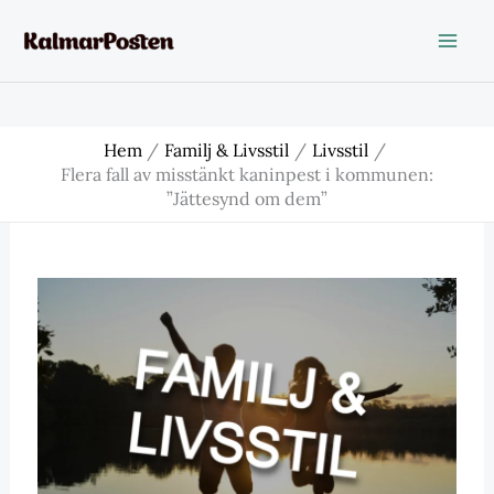
Hoppa
till
innehåll
Hem
Familj & Livsstil
Livsstil
Flera fall av misstänkt kaninpest i kommunen:
”Jättesynd om dem”