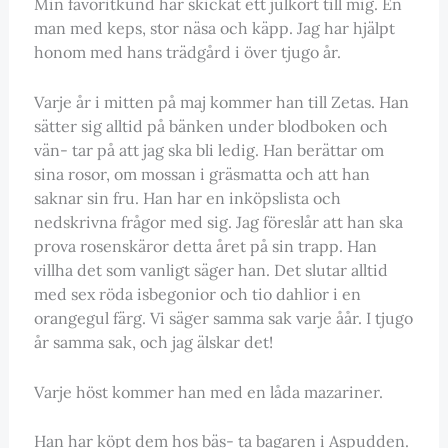
Min favoritkund har skickat ett julkort till mig. En
man med keps, stor näsa och käpp. Jag har hjälpt
honom med hans trädgård i över tjugo år.
Varje år i mitten på maj kommer han till Zetas. Han
sätter sig alltid på bänken under blodboken och
vän- tar på att jag ska bli ledig. Han berättar om
sina rosor, om mossan i gräsmatta och att han
saknar sin fru. Han har en inköpslista och
nedskrivna frågor med sig. Jag föreslår att han ska
prova rosenskäror detta året på sin trapp. Han
villha det som vanligt säger han. Det slutar alltid
med sex röda isbegonior och tio dahlior i en
orangegul färg. Vi säger samma sak varje åår. I tjugo
år samma sak, och jag älskar det!
Varje höst kommer han med en låda mazariner.
Han har köpt dem hos bäs- ta bagaren i Aspudden.