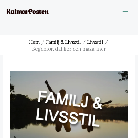
Hoppa
till
innehåll
Hem
Familj & Livsstil
Livsstil
Begonior, dahlior och mazariner