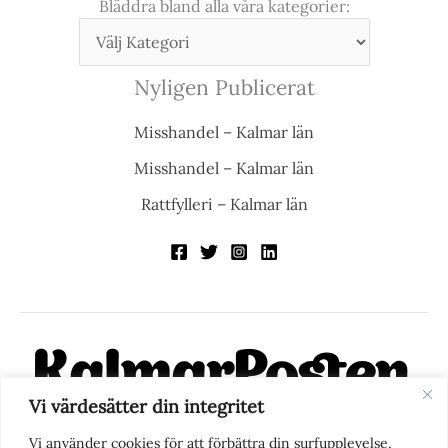
Bläddra bland alla våra kategorier:
Nyligen Publicerat
Misshandel – Kalmar län
Misshandel – Kalmar län
Rattfylleri – Kalmar län
Vi värdesätter din integritet
KalmarPosten är en modern lokalnyhetstidning på nätet. Med
Vi använder cookies för att förbättra din surfupplevelse,
fokus på Kalmarregionen, men också med blick för det större