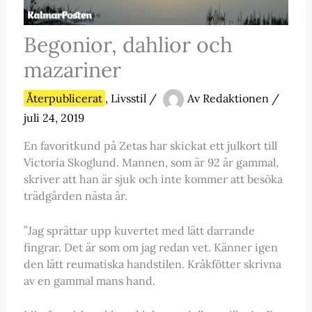
Begonior, dahlior och
mazariner
Återpublicerat
,
Livsstil
/
Av
Redaktionen
/
juli 24, 2019
En favoritkund på Zetas har skickat ett julkort till
Victoria Skoglund. Mannen, som är 92 år gammal,
skriver att han är sjuk och inte kommer att besöka
trädgården nästa år.
”Jag sprättar upp kuvertet med lätt darrande
fingrar. Det är som om jag redan vet. Känner igen
den lätt reumatiska handstilen. Kråkfötter skrivna
av en gammal mans hand.