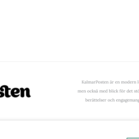
KalmarPosten är en modern lo
men också med blick för det stör
berättelser och engagemang
ntakta oss
| Copyright © 2026 | Kalmarposten.se |
Se 