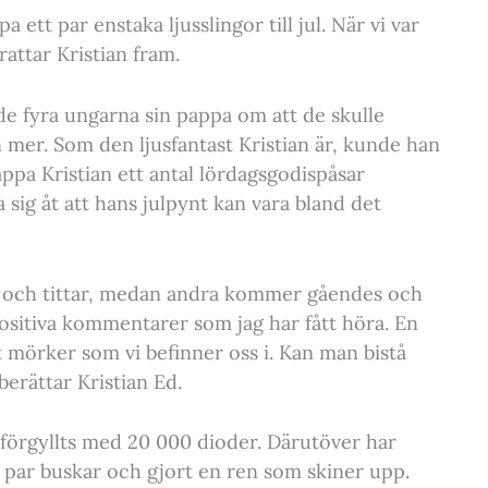
 ett par enstaka ljusslingor till jul. När vi var
rattar Kristian fram.
e fyra ungarna sin pappa om att de skulle
n mer. Som den ljusfantast Kristian är, kunde han
ppa Kristian ett antal lördagsgodispåsar
ja sig åt att hans julpynt kan vara bland det
bi och tittar, medan andra kommer gåendes och
a positiva kommentarer som jag har fått höra. En
det mörker som vi befinner oss i. Kan man bistå
berättar Kristian Ed.
förgyllts med 20 000 dioder. Därutöver har
ett par buskar och gjort en ren som skiner upp.