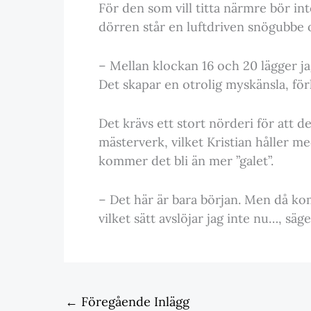
För den som vill titta närmre bör in
dörren står en luftdriven snögubbe 
– Mellan klockan 16 och 20 lägger j
Det skapar en otrolig myskänsla, för
Det krävs ett stort nörderi för att d
mästerverk, vilket Kristian håller m
kommer det bli än mer ”galet”.
– Det här är bara början. Men då ko
vilket sätt avslöjar jag inte nu…, säge
←
Föregående Inlägg