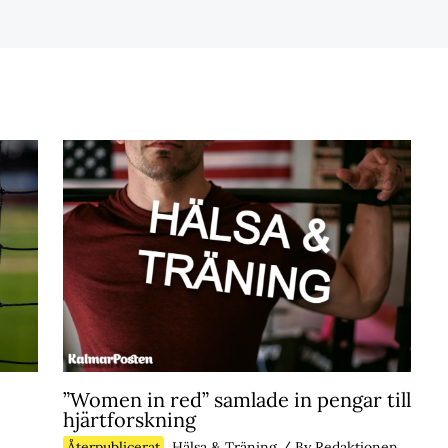
”Women in red” samlade in pengar till
hjärtforskning
Återpublicerat
,
Hälsa & Träning
/ By
Redaktionen