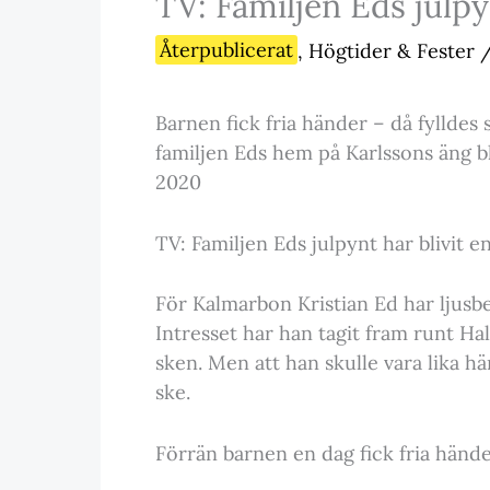
TV: Familjen Eds julpy
Återpublicerat
,
Högtider & Fester
Barnen fick fria händer – då fylldes
familjen Eds hem på Karlssons äng bl
2020
TV: Familjen Eds julpynt har blivit e
För Kalmarbon Kristian Ed har ljusbe
Intresset har han tagit fram runt H
sken. Men att han skulle vara lika hä
ske.
Förrän barnen en dag fick fria hände