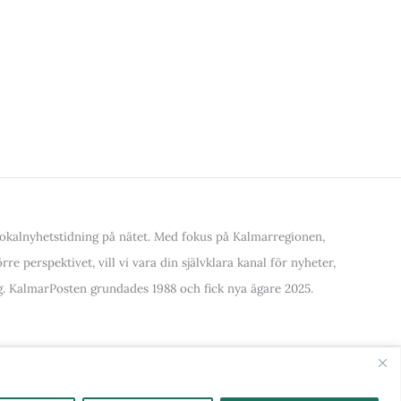
kalnyhetstidning på nätet. Med fokus på Kalmarregionen,
re perspektivet, vill vi vara din självklara kanal för nyheter,
. KalmarPosten grundades 1988 och fick nya ägare 2025.
alla Kategorier & Ämnen här