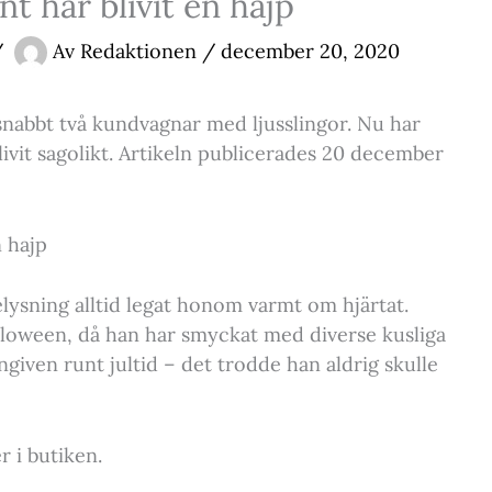
nt har blivit en hajp
/
Av
Redaktionen
/
december 20, 2020
 snabbt två kundvagnar med ljusslingor. Nu har
ivit sagolikt. Artikeln publicerades 20 december
n hajp
lysning alltid legat honom varmt om hjärtat.
alloween, då han har smyckat med diverse kusliga
ngiven runt jultid – det trodde han aldrig skulle
r i butiken.