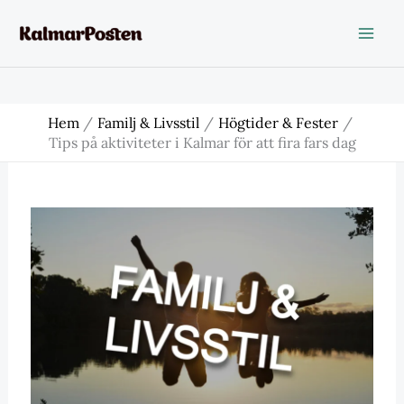
Hoppa
till
innehåll
Hem
Familj & Livsstil
Högtider & Fester
Tips på aktiviteter i Kalmar för att fira fars dag