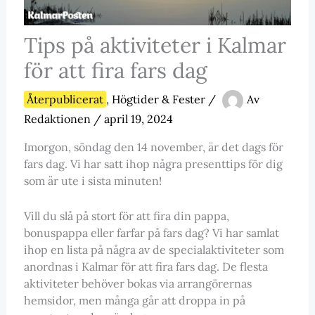
Tips på aktiviteter i Kalmar
för att fira fars dag
Återpublicerat
,
Högtider & Fester
/
Av
Redaktionen
/
april 19, 2024
Imorgon, söndag den 14 november, är det dags för
fars dag. Vi har satt ihop några presenttips för dig
som är ute i sista minuten!
Vill du slå på stort för att fira din pappa,
bonuspappa eller farfar på fars dag? Vi har samlat
ihop en lista på några av de specialaktiviteter som
anordnas i Kalmar för att fira fars dag. De flesta
aktiviteter behöver bokas via arrangörernas
hemsidor, men många går att droppa in på