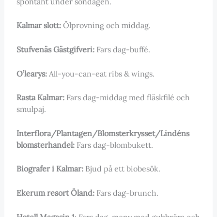
spontant under söndagen.
Kalmar slott:
Ölprovning och middag.
Stufvenäs Gästgifveri:
Fars dag-buffé.
O’learys:
All-you-can-eat ribs & wings.
Rasta Kalmar:
Fars dag-middag med fläskfilé och
smulpaj.
Interflora/Plantagen/Blomsterkrysset/Lindéns
blomsterhandel:
Fars dag-blombukett.
Biografer i Kalmar:
Bjud på ett biobesök.
Ekerum resort Öland:
Fars dag-brunch.
Hotell Magasin 1
: Fars dag-meny med gubbröra och