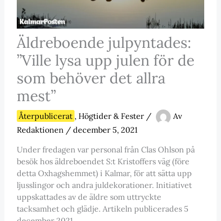
Äldreboende julpyntades:
”Ville lysa upp julen för de
som behöver det allra
mest”
Återpublicerat
,
Högtider & Fester
/
Av
Redaktionen
/
december 5, 2021
Under fredagen var personal från Clas Ohlson på
besök hos äldreboendet S:t Kristoffers väg (före
detta Oxhagshemmet) i Kalmar, för att sätta upp
ljusslingor och andra juldekorationer. Initiativet
uppskattades av de äldre som uttryckte
tacksamhet och glädje. Artikeln publicerades 5
december 2021