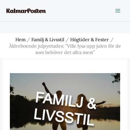
Hoppa
till
innehåll
Hem
Familj & Livsstil
Högtider & Fester
Äldreboende julpyntades: ”Ville lysa upp julen för de
som behöver det allra mest”