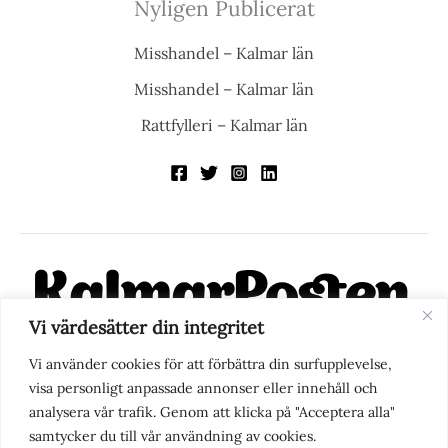
Nyligen Publicerat
Misshandel – Kalmar län
Misshandel – Kalmar län
Rattfylleri – Kalmar län
Vi värdesätter din integritet
KalmarPosten är en modern lokalnyhetstidning på nätet. Med
Vi använder cookies för att förbättra din surfupplevelse,
fokus på Kalmarregionen, men också med blick för det större
visa personligt anpassade annonser eller innehåll och
perspektivet, vill vi vara din självklara kanal för nyheter,
analysera vår trafik. Genom att klicka på "Acceptera alla"
berättelser och engagemang. KalmarPosten grundades 1988 och
samtycker du till vår användning av cookies.
fick nya ägare 2025.