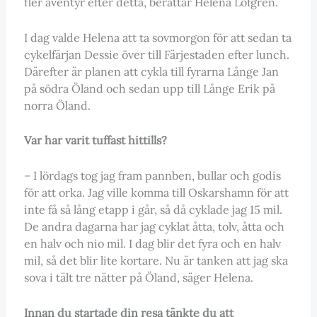
fler äventyr efter detta, berättar Helena Löfgren.
I dag valde Helena att ta sovmorgon för att sedan ta
cykelfärjan Dessie över till Färjestaden efter lunch.
Därefter är planen att cykla till fyrarna Långe Jan
på södra Öland och sedan upp till Långe Erik på
norra Öland.
Var har varit tuffast hittills?
– I lördags tog jag fram pannben, bullar och godis
för att orka. Jag ville komma till Oskarshamn för att
inte få så lång etapp i går, så då cyklade jag 15 mil.
De andra dagarna har jag cyklat åtta, tolv, åtta och
en halv och nio mil. I dag blir det fyra och en halv
mil, så det blir lite kortare. Nu är tanken att jag ska
sova i tält tre nätter på Öland, säger Helena.
Innan du startade din resa tänkte du att