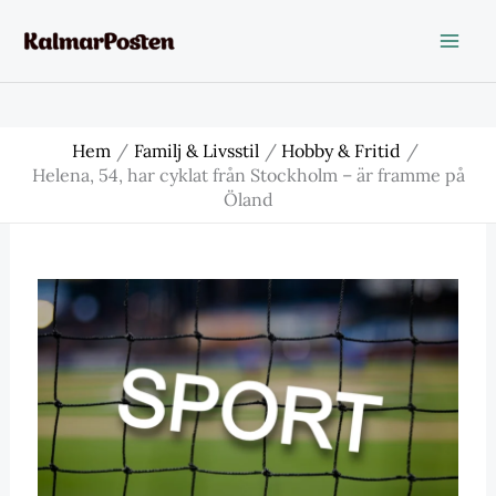
Hoppa
till
innehåll
Hem
Familj & Livsstil
Hobby & Fritid
Helena, 54, har cyklat från Stockholm – är framme på
Öland