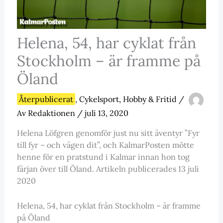
Helena, 54, har cyklat från
Stockholm – är framme på
Öland
Återpublicerat
,
Cykelsport
,
Hobby & Fritid
/
Av
Redaktionen
/
juli 13, 2020
Helena Löfgren genomför just nu sitt äventyr ”Fyr
till fyr – och vägen dit”, och KalmarPosten mötte
henne för en pratstund i Kalmar innan hon tog
färjan över till Öland. Artikeln publicerades 13 juli
2020
Helena, 54, har cyklat från Stockholm – är framme
på Öland