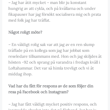
– Jag har ätit mycket – man blir ju konstant
hungrig av att cykla, och på kvällarna och under
fikapauser har jag försökt socialisera mig och prata
med folk jag har träffat.
Något roligt möte?
– En väldigt rolig sak var att jag av en ren slump
träffade på en kollega som jag har jobbat som
reseledare tillsammans med. Hon och jag skiljdes åt
hösten -92 och sprang på varandra i fredags kväll i
Loftahammar. Det var så himla trevligt och vi åt
middag ihop.
Vad har du fått för respons av de som följer din
resa på Facebook och Instagram?
– Jag har fått väldigt mycket positiv respons, och
jag trodde absolut inte det på förhand. Jag har ju