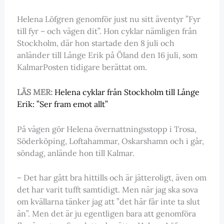
Helena Löfgren genomför just nu sitt äventyr ”Fyr
till fyr – och vägen dit”. Hon cyklar nämligen från
Stockholm, där hon startade den 8 juli och
anländer till Långe Erik på Öland den 16 juli, som
KalmarPosten tidigare berättat om.
LÄS MER:
Helena cyklar från Stockholm till Långe
Erik: ”Ser fram emot allt”
På vägen gör Helena övernattningsstopp i Trosa,
Söderköping, Loftahammar, Oskarshamn och i går,
söndag, anlände hon till Kalmar.
– Det har gått bra hittills och är jätteroligt, även om
det har varit tufft samtidigt. Men när jag ska sova
om kvällarna tänker jag att ”det här får inte ta slut
än”. Men det är ju egentligen bara att genomföra