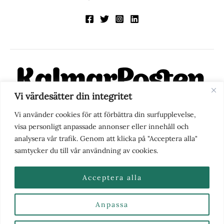
Vi värdesätter din integritet
KalmarPosten är en modern lokalnyhetstidning på nätet. Med
Vi använder cookies för att förbättra din surfupplevelse,
fokus på Kalmarregionen, men också med blick för det större
visa personligt anpassade annonser eller innehåll och
perspektivet, vill vi vara din självklara kanal för nyheter,
analysera vår trafik. Genom att klicka på "Acceptera alla"
berättelser och engagemang. KalmarPosten grundades 1988 och
samtycker du till vår användning av cookies.
fick nya ägare 2025.
Acceptera alla
Anpassa
Nyhetstips eller frågor?
Kontakta oss
| Copyright ©
2026 | Kalmarposten.se |
Se alla Kategorier & Ämnen