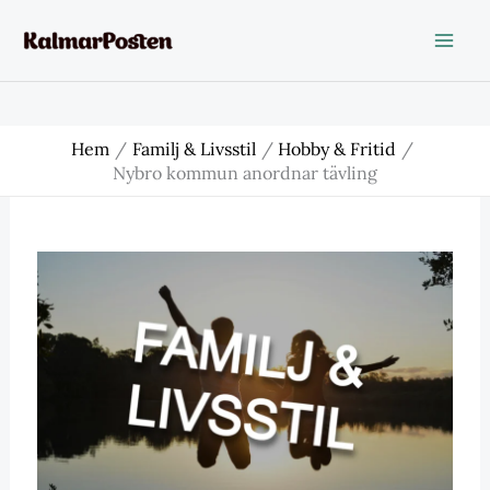
Hoppa
till
innehåll
Hem
Familj & Livsstil
Hobby & Fritid
Nybro kommun anordnar tävling