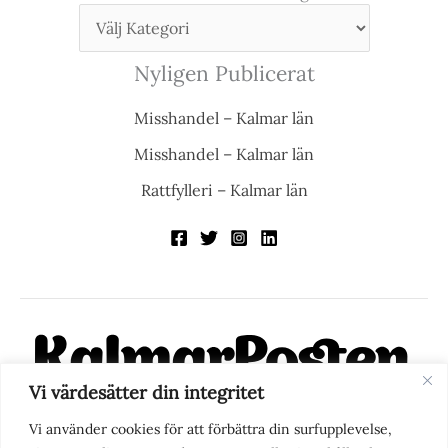
Nyligen Publicerat
Misshandel – Kalmar län
Misshandel – Kalmar län
Rattfylleri – Kalmar län
Vi värdesätter din integritet
KalmarPosten är en modern lokalnyhetstidning på nätet. Med
Vi använder cookies för att förbättra din surfupplevelse,
fokus på Kalmarregionen, men också med blick för det större