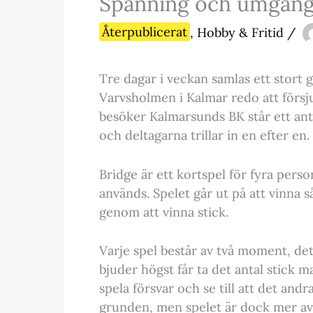
Spänning och umgäng
Återpublicerat
,
Hobby & Fritid
/
Tre dagar i veckan samlas ett stort 
Varvsholmen i Kalmar redo att försj
besöker Kalmarsunds BK står ett an
och deltagarna trillar in en efter en.
Bridge är ett kortspel för fyra perso
används. Spelet går ut på att vinna
genom att vinna stick.
Varje spel består av två moment, det
bjuder högst får ta det antal stick ma
spela försvar och se till att det andr
grunden, men spelet är dock mer ava