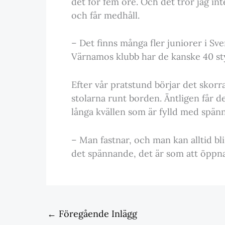
det för fem öre. Och det tror jag int
och får medhåll.
– Det finns många fler juniorer i Sver
Värnamos klubb har de kanske 40 s
Efter vår pratstund börjar det skorra 
stolarna runt borden. Äntligen får d
långa kvällen som är fylld med spänn
– Man fastnar, och man kan alltid bli
det spännande, det är som att öppna
←
Föregående Inlägg