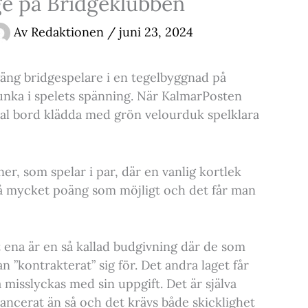
e på Bridgeklubben
Av
Redaktionen
/
juni 23, 2024
gäng bridgespelare i en tegelbyggnad på
unka i spelets spänning. När KalmarPosten
tal bord klädda med grön velourduk spelklara
ner, som spelar i par, där en vanlig kortlek
 så mycket poäng som möjligt och det får man
 ena är en så kallad budgivning där de som
n ”kontrakterat” sig för. Det andra laget får
a misslyckas med sin uppgift. Det är själva
ncerat än så och det krävs både skicklighet