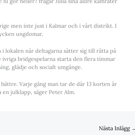
e ni gör heller? frågar Julia sina äldre kamrater
ige men inte just i Kalmar och i vårt distrikt. I
tycken ungdomar.
i lokalen när deltagarna sätter sig till rätta på
e ivriga bridgespelarna starta den flera timmar
ing, glädje och socialt umgänge.
 bättre. Varje gång man tar de där 13 korten är
 en julklapp, säger Peter Alm.
Nästa Inlägg