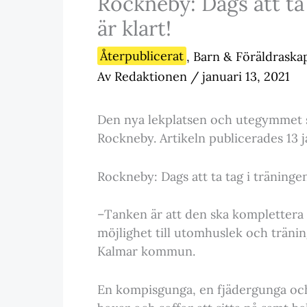
Rockneby: Dags att ta
är klart!
Återpublicerat
,
Barn & Föräldraska
Av
Redaktionen
/
januari 13, 2021
Den nya lekplatsen och utegymmet stå
Rockneby. Artikeln publicerades 13 j
Rockneby: Dags att ta tag i träninge
–Tanken är att den ska komplettera 
möjlighet till utomhuslek och träni
Kalmar kommun.
En kompisgunga, en fjädergunga och