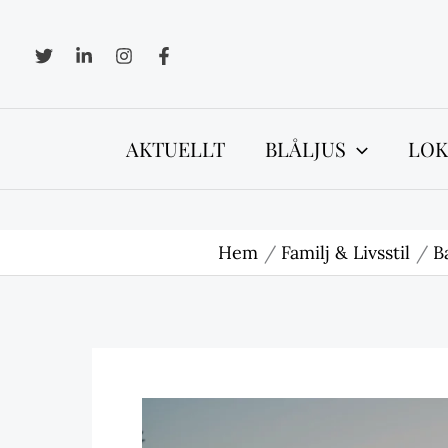
Hoppa
till
innehåll
AKTUELLT
BLÅLJUS
LOK
Hem
Familj & Livsstil
B