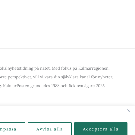
kalnyhetstidning på nätet. Med fokus på Kalmarregionen,
re perspektivet, vill vi vara din självklara kanal för nyheter,
. KalmarPosten grundades 1988 och fick nya ägare 2025.
alla Kategorier & Ämnen här
npassa
Avvisa alla
Acceptera alla