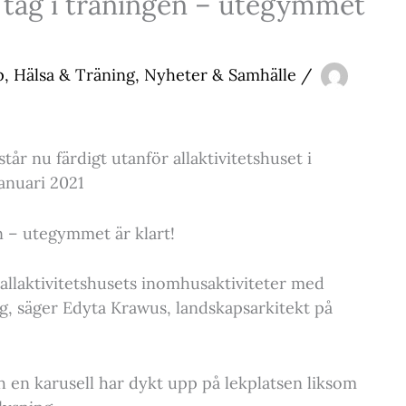
 tag i träningen – utegymmet
p
,
Hälsa & Träning
,
Nyheter & Samhälle
/
r nu färdigt utanför allaktivitetshuset i
anuari 2021
n – utegymmet är klart!
allaktivitetshusets inomhusaktiviteter med
ng, säger Edyta Krawus, landskapsarkitekt på
 en karusell har dykt upp på lekplatsen liksom