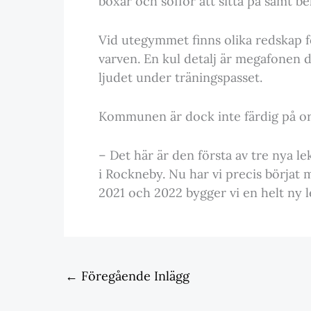
boxar och soffor att sitta på samt be
Vid utegymmet finns olika redskap fö
varven. En kul detalj är megafonen d
ljudet under träningspasset.
Kommunen är dock inte färdig på or
– Det här är den första av tre nya lek
i Rockneby. Nu har vi precis börjat 
2021 och 2022 bygger vi en helt ny
←
Föregående Inlägg