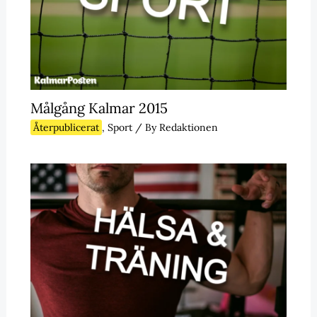
Målgång Kalmar 2015
Återpublicerat
,
Sport
/ By
Redaktionen