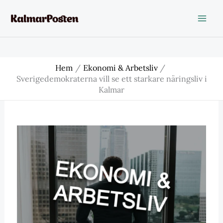
Hoppa
till
innehåll
Hem
Ekonomi & Arbetsliv
Sverigedemokraterna vill se ett starkare näringsliv i
Kalmar