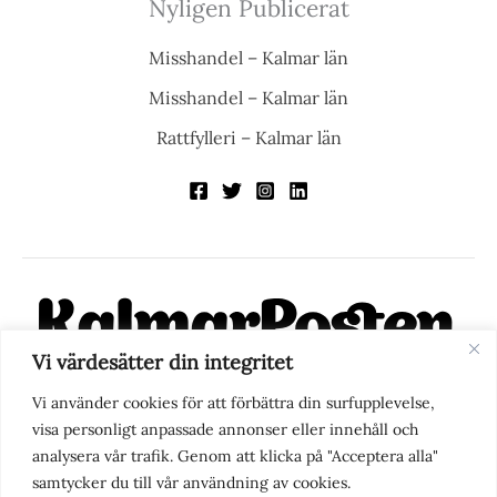
Nyligen Publicerat
Misshandel – Kalmar län
Misshandel – Kalmar län
Rattfylleri – Kalmar län
Vi värdesätter din integritet
KalmarPosten är en modern lokalnyhetstidning på nätet. Med
Vi använder cookies för att förbättra din surfupplevelse,
fokus på Kalmarregionen, men också med blick för det större
visa personligt anpassade annonser eller innehåll och
perspektivet, vill vi vara din självklara kanal för nyheter,
analysera vår trafik. Genom att klicka på "Acceptera alla"
berättelser och engagemang. KalmarPosten grundades 1988 och
samtycker du till vår användning av cookies.
fick nya ägare 2025.