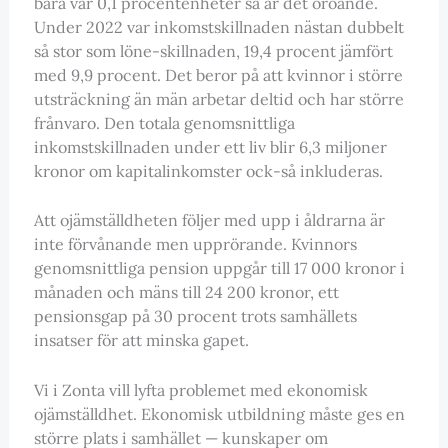
bara var 0,1 procentenheter så är det oroande.
Under 2022 var inkomstskillnaden nästan dubbelt
så stor som löne-skillnaden, 19,4 procent jämfört
med 9,9 procent. Det beror på att kvinnor i större
utsträckning än män arbetar deltid och har större
frånvaro. Den totala genomsnittliga
inkomstskillnaden under ett liv blir 6,3 miljoner
kronor om kapitalinkomster ock-så inkluderas.
Att ojämställdheten följer med upp i åldrarna är
inte förvånande men upprörande. Kvinnors
genomsnittliga pension uppgår till 17 000 kronor i
månaden och mäns till 24 200 kronor, ett
pensionsgap på 30 procent trots samhällets
insatser för att minska gapet.
Vi i Zonta vill lyfta problemet med ekonomisk
ojämställdhet. Ekonomisk utbildning måste ges en
större plats i samhället — kunskaper om