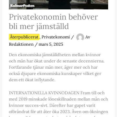
Privatekonomin behöver
bli mer jämställd
Återpublicerat
,
Privatekonomi
/
Av
Redaktionen
/
mars 5, 2025
Den ekonomiska jämställdheten mellan kvinnor
och män har ökat under de senaste decennierna.
Fortfarande tjänar män mer, äger mer och har
också djupare ekonomiska kunskaper vilket ger
dem ett ökat inflytande.
INTERNATIONELLA KVINNODAGEN Fram till och
med 2019 minskade löneskillnaden mellan män och
kvinnor succes-sivt. Därefter har gapet varit
oförändrat för att åter öka 2023. Även om ökningen