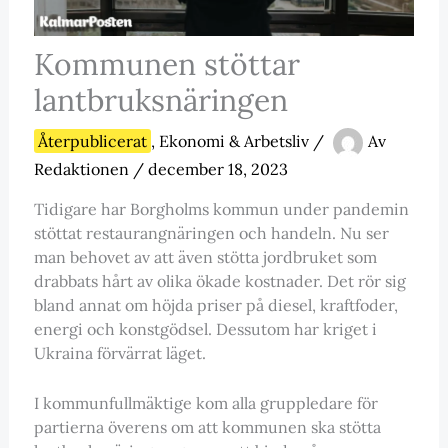
Kommunen stöttar
lantbruksnäringen
Återpublicerat
,
Ekonomi & Arbetsliv
/
Av
Redaktionen
/
december 18, 2023
Tidigare har Borgholms kommun under pandemin
stöttat restaurangnäringen och handeln. Nu ser
man behovet av att även stötta jordbruket som
drabbats hårt av olika ökade kostnader. Det rör sig
bland annat om höjda priser på diesel, kraftfoder,
energi och konstgödsel. Dessutom har kriget i
Ukraina förvärrat läget.
I kommunfullmäktige kom alla gruppledare för
partierna överens om att kommunen ska stötta