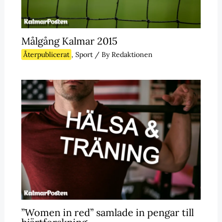
Målgång Kalmar 2015
Återpublicerat
,
Sport
/ By
Redaktionen
”Women in red” samlade in pengar till