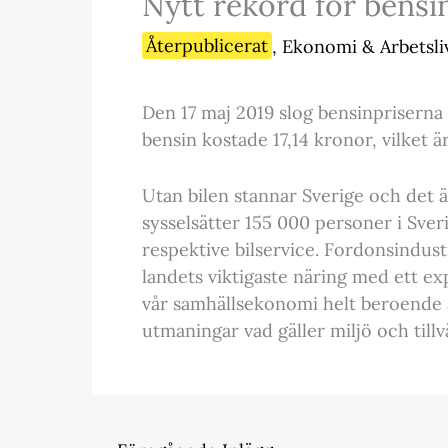
Nytt rekord för bensi
Återpublicerat
,
Ekonomi & Arbetsli
Den 17 maj 2019 slog bensinpriserna 
bensin kostade 17,14 kronor, vilket 
Utan bilen stannar Sverige och det ä
sysselsätter 155 000 personer i Sver
respektive bilservice. Fordonsindust
landets viktigaste näring med ett e
vår samhällsekonomi helt beroende av 
utmaningar vad gäller miljö och tillv