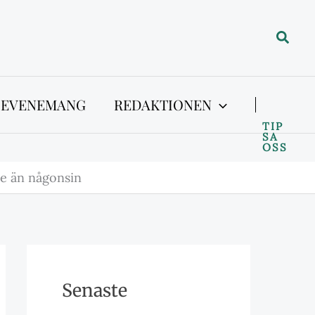
Sök
 EVENEMANG
REDAKTIONEN
TIP
SA
OSS
re än någonsin
Senaste