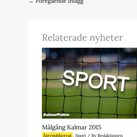
←
Föregående Inlägg
Relaterade nyheter
Målgång Kalmar 2015
Återpublicerat
,
Sport
/ By
Redaktionen