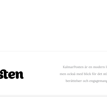
KalmarPosten är en modern lo
men också med blick för det stör
berättelser och engagemang