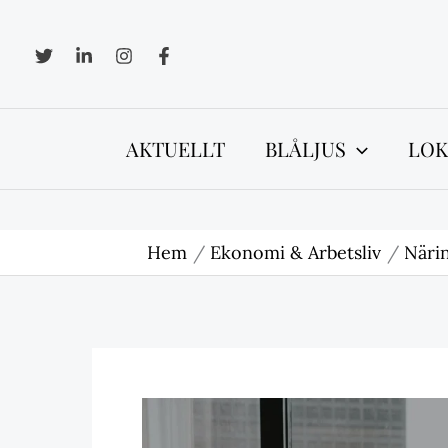
Hoppa
till
innehåll
AKTUELLT
BLÅLJUS
LOK
Hem
Ekonomi & Arbetsliv
Närin