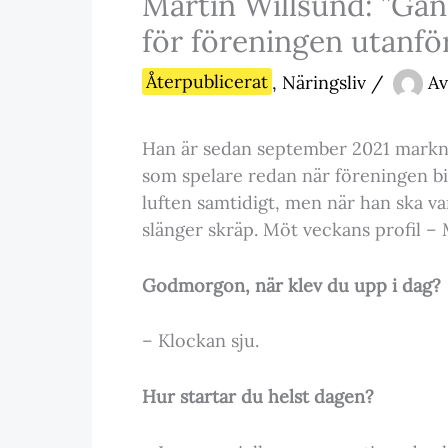
Martin Willsund: ”Gans
för föreningen utanfö
Återpublicerat
,
Näringsliv
/
Av
Han är sedan september 2021 markn
som spelare redan när föreningen bil
luften samtidigt, men när han ska var
slänger skräp. Möt veckans profil – 
Godmorgon, när klev du upp i dag?
– Klockan sju.
Hur startar du helst dagen?