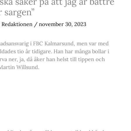
ka säker på att jag är bättre
r sargen”
Redaktionen
/
november 30, 2023
adsansvarig i FBC Kalmarsund, men var med
dades tio år tidigare. Han har många bollar i
va ner, ja, då åker han helst till tippen och
Martin Willsund.