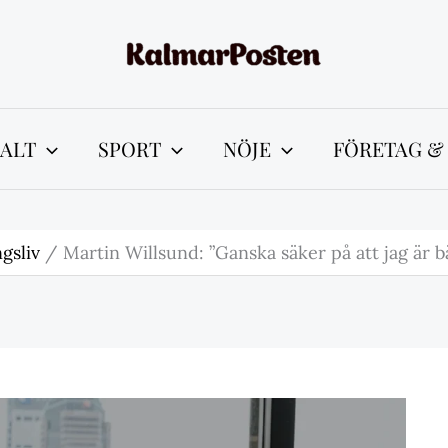
ALT
SPORT
NÖJE
FÖRETAG &
gsliv
Martin Willsund: ”Ganska säker på att jag är b