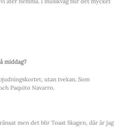
vi äter hemma. I musikväg blir det mycket
på middag?
inbjudningskortet, utan tvekan. Som
och Paquito Navarro.
gränsat men det blir Toast Skagen, där är jag