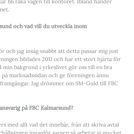
ar bli raka vägen till kontoret. Ibland händer
met.
sund och vad vill du utveckla inom
r och jag insåg snabbt att detta passar mig just
ningen bildades 2011 och har ett stort hjärta för
min bakgrund i yrkeslivet gör oss till en bra
måt på marknadssidan och ge föreningen ännu
ga framgångar. Jag drömmer om SM-Guld till FBC
sansvarig på FBC Kalmarsund?
s med allt vad det innebär, från att skriva avtal
erhållningen innanför sargen så arbetar vi mycket