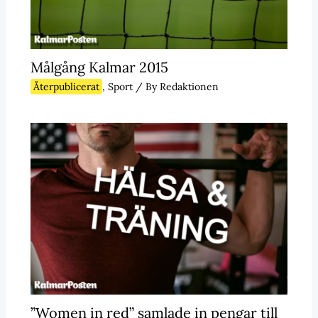
Målgång Kalmar 2015
Återpublicerat
,
Sport
/ By
Redaktionen
”Women in red” samlade in pengar till